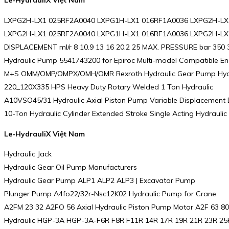
Le-HydrauliX Việt Nam
LXPG2H-LX1 025RF2A0040 LXPG1H-LX1 016RF1A0036 LXPG2H-LX1
LXPG2H-LX1 025RF2A0040 LXPG1H-LX1 016RF1A0036 LXPG2H-LX1 03
DISPLACEMENT ml/r 8 10.9 13 16 20.2 25 MAX. PRESSURE bar 350
Hydraulic Pump 5541743200 for Epiroc Multi-model Compatible En
M+S OMM/OMP/OMPX/OMH/OMR Rexroth Hydraulic Gear Pump Hydra
220_120X335 HPS Heavy Duty Rotary Welded 1 Ton Hydraulic
A10VSO45/31 Hydraulic Axial Piston Pump Variable Displacemen
10-Ton Hydraulic Cylinder Extended Stroke Single Acting Hydraul
Le-HydrauliX Việt Nam
Hydraulic Jack
Hydraulic Gear Oil Pump Manufacturers
Hydraulic Gear Pump ALP1 ALP2 ALP3 | Excavator Pump
Plunger Pump A4fo22/32r-Nsc12K02 Hydraulic Pump for Crane
A2FM 23 32 A2FO 56 Axial Hydraulic Piston Pump Motor A2F 63 8
Hydraulic HGP-3A HGP-3A-F6R F8R F11R 14R 17R 19R 21R 23R 2