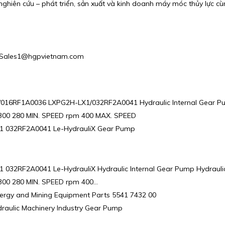
ghiên cứu – phát triển, sản xuất và kinh doanh máy móc thủy lực cùng
l : Sales1@hgpvietnam.com
016RF1A0036 LXPG2H-LX1/032RF2A0041 Hydraulic Internal Gear Pu
 300 280 MIN. SPEED rpm 400 MAX. SPEED
 032RF2A0041 Le-HydrauliX Gear Pump
2RF2A0041 Le-HydrauliX Hydraulic Internal Gear Pump Hydraulic
 300 280 MIN. SPEED rpm 400…
ergy and Mining Equipment Parts 5541 7432 00
ulic Machinery Industry Gear Pump