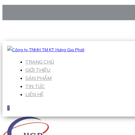
CÔNG TY TNHH TM KT HƯNG GIA PHÁT
Hotline
:
0938 906 663
Email
:
Sales1@hgpvietnam.com
TRANG CHỦ
GIỚI THIỆU
SẢN PHẨM
TIN TỨC
LIÊN HỆ
0