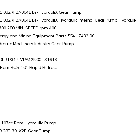
 032RF2A0041 Le-HydrauliX Gear Pump
2RF2A0041 Le-HydrauliX Hydraulic Internal Gear Pump Hydraulic
 300 280 MIN. SPEED rpm 400…
ergy and Mining Equipment Parts 5541 7432 00
ulic Machinery Industry Gear Pump
t DFR1/31R-VPA12N00 -S1648
ic Ram RCS-101 Rapid Retract
0 107cc Ram Hydraulic Pump
5R 28R 30LX2B Gear Pump