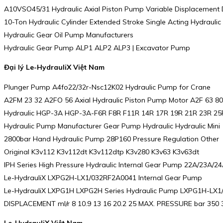
A10VSO45/31 Hydraulic Axial Piston Pump Variable Displacemen
10-Ton Hydraulic Cylinder Extended Stroke Single Acting Hydrauli
Hydraulic Gear Oil Pump Manufacturers
Hydraulic Gear Pump ALP1 ALP2 ALP3 | Excavator Pump
Đại lý Le-HydrauliX Việt Nam
Plunger Pump A4fo22/32r-Nsc12K02 Hydraulic Pump for Crane
A2FM 23 32 A2FO 56 Axial Hydraulic Piston Pump Motor A2F 63 8
Hydraulic HGP-3A HGP-3A-F6R F8R F11R 14R 17R 19R 21R 23R 2
Hydraulic Pump Manufacturer Gear Pump Hydraulic Hydraulic Mini
2800bar Hand Hydraulic Pump 28P160 Pressure Regulation Other
Original K3v112 K3v112dt K3v112dtp K3v280 K3v63 K3v63dt
IPH Series High Pressure Hydraulic Internal Gear Pump 22A/23A
Le-HydrauliX LXPG2H-LX1/032RF2A0041 Internal Gear Pump
Le-HydrauliX LXPG1H LXPG2H Series Hydraulic Pump LXPG1H-LX1/
DISPLACEMENT ml/r 8 10.9 13 16 20.2 25 MAX. PRESSURE bar 350