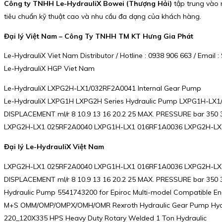
Công ty TNHH Le-HydrauliX Bowei (Thượng Hải)
tập trung vào n
tiêu chuẩn kỹ thuật cao và nhu cầu đa dạng của khách hàng.
Đại lý Việt Nam – Công Ty TNHH TM KT Hưng Gia Phát
Le-HydrauliX Viet Nam Distributor / Hotline : 0938 906 663 / Emai
Le-HydrauliX HGP Viet Nam
Le-HydrauliX LXPG2H-LX1/032RF2A0041 Internal Gear Pump
Le-HydrauliX LXPG1H LXPG2H Series Hydraulic Pump LXPG1H-LX1/
DISPLACEMENT ml/r 8 10.9 13 16 20.2 25 MAX. PRESSURE bar 350
LXPG2H-LX1 025RF2A0040 LXPG1H-LX1 016RF1A0036 LXPG2H-LX1
Đại lý Le-HydrauliX Việt Nam
LXPG2H-LX1 025RF2A0040 LXPG1H-LX1 016RF1A0036 LXPG2H-LX1 03
DISPLACEMENT ml/r 8 10.9 13 16 20.2 25 MAX. PRESSURE bar 350
Hydraulic Pump 5541743200 for Epiroc Multi-model Compatible En
M+S OMM/OMP/OMPX/OMH/OMR Rexroth Hydraulic Gear Pump Hydra
220_120X335 HPS Heavy Duty Rotary Welded 1 Ton Hydraulic