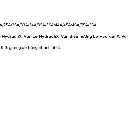
/24A/25A/26A/33A/34A/35A/36A/44A/45A/46A/55A/56A
HydrauliX, Van Le-HydrauliX, Van điều hướng Le-HydrauliX, Van
 thời gian giao hàng nhanh nhất.