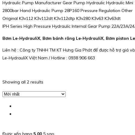
Hydraulic Pump Manufacturer Gear Pump Hydraulic Hydraulic Mini
2800bar Hand Hydraulic Pump 28P160 Pressure Regulation Other
Original K3v112 K3v112dt K3v112dtp K3v280 K3v63 K3v63dt
IPH Series High Pressure Hydraulic Internal Gear Pump 22A/23A
Bơm Le-HydrauliX, Bơm bánh răng Le-HydrauliX, Bơm piston Le-
Liên hệ : Công ty TNHH TM KT Hưng Gia Phát để được hỗ trợ giá và
Le-HydrauliX Việt Nam / Hotline : 0938 906 663
Showing all 2 results
Được xếp hạng
5.00
5 sao