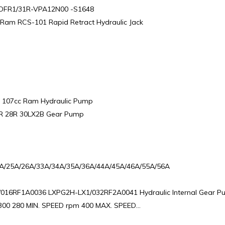
t DFR1/31R-VPA12N00 -S1648
c Ram RCS-101 Rapid Retract Hydraulic Jack
0 107cc Ram Hydraulic Pump
5R 28R 30LX2B Gear Pump
/24A/25A/26A/33A/34A/35A/36A/44A/45A/46A/55A/56A
016RF1A0036 LXPG2H-LX1/032RF2A0041 Hydraulic Internal Gear Pu
 300 280 MIN. SPEED rpm 400 MAX. SPEED…