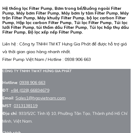
Hệ thống lọc Filter Pump, Bơm trong bể/Buồng ngoài Filter
Pump, Máy bơm Filter Pump, Máy bơm ly tâm Filter Pump, Máy
trộn Filter Pump, Máy khuấy Filter Pump, bộ lọc carbon Filter
Pump, Hộp lọc carbon Filter Pump, Túi lọc Filter Pump, Túi lọc
lưới Filter Pump, túi thấm dầu Filter Pump, Túi lọc hấp thụ dầu
Filter Pump, Bộ lọc xếp nếp Filter Pump.
Liên hệ : Công ty TNHH TM KT Hưng Gia Phát để được hỗ trợ giá
và thời gian giao hàng nhanh nhất.
Filter Pump Việt Nam / Hotline : 0938 906 663
CÔNG TY TNHH TM KT HƯNG GIA PHÁT
Hotline
:
0938 906 663
ĐT
:
+84 (028) 66834679
Email
:
Sales1@hgpvietnam.com
MST
:
0313138119
Địa chỉ
: 933/5/2C Tỉnh lộ 10, Phường Tân Tạo, Thành phố Hồ Chí
Minh, Việt Nam.
Chính sách