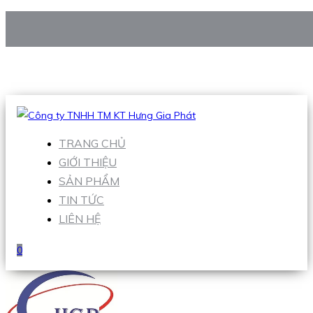
CÔNG TY TNHH TM KT HƯNG GIA PHÁT
Hotline
:
0938 906 663
Email
:
Sales1@hgpvietnam.com
TRANG CHỦ
GIỚI THIỆU
SẢN PHẨM
TIN TỨC
LIÊN HỆ
0