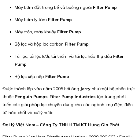
Máy bơm đặt trong bể và buồng ngoài
Filter Pump
Máy bơm ly tâm
Filter Pump
Máy trộn, máy khuấy
Filter Pump
Bộ lọc và hộp lọc carbon
Filter Pump
Túi lọc, túi lọc lưới, túi thấm và túi lọc hấp thụ dầu
Filter
Pump
Bộ lọc xếp nếp
Filter Pump
Được thành lập vào năm 2005 bởi ông
Jerry
như một bộ phận trực
thuộc
Penguin Pumps
,
Filter Pump Industries
tập trung phát
triển các giải pháp lọc chuyên dụng cho các ngành: mạ điện, điện
tử, hóa chất và xử lý nước.
Đại lý Việt Nam – Công Ty TNHH TM KT Hưng Gia Phát
Filter Pump Viet Nam Distributor / Hotline : 0938 906 663 / Email :