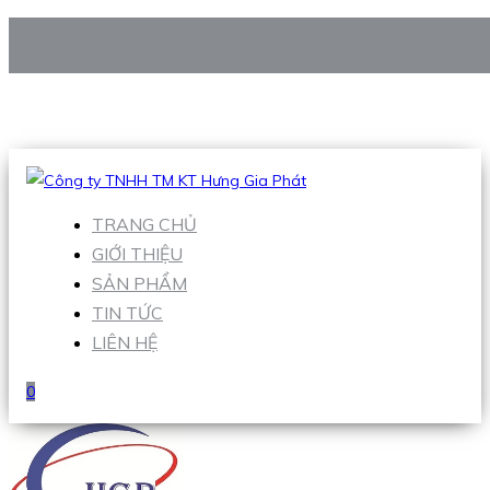
CÔNG TY TNHH TM KT HƯNG GIA PHÁT
Hotline
:
0938 906 663
Email
:
Sales1@hgpvietnam.com
TRANG CHỦ
GIỚI THIỆU
SẢN PHẨM
TIN TỨC
LIÊN HỆ
0