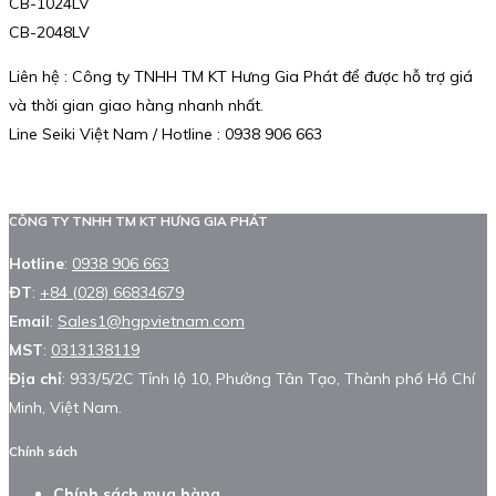
CB-1024LV
CB-2048LV
Liên hệ : Công ty TNHH TM KT Hưng Gia Phát để được hỗ trợ giá
và thời gian giao hàng nhanh nhất.
Line Seiki Việt Nam / Hotline : 0938 906 663
CÔNG TY TNHH TM KT HƯNG GIA PHÁT
Hotline
:
0938 906 663
ĐT
:
+84 (028) 66834679
Email
:
Sales1@hgpvietnam.com
MST
:
0313138119
Địa chỉ
: 933/5/2C Tỉnh lộ 10, Phường Tân Tạo, Thành phố Hồ Chí
Minh, Việt Nam.
Chính sách
Chính sách mua hàng