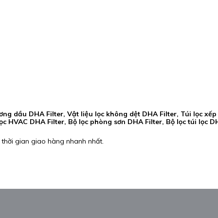
ương dầu DHA Filter, Vật liệu lọc không dệt DHA Filter, Túi lọc xế
 lọc HVAC DHA Filter, Bộ lọc phòng sơn DHA Filter, Bộ lọc túi lọc D
 thời gian giao hàng nhanh nhất.