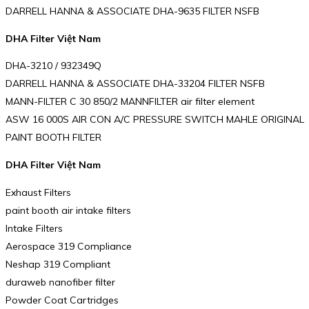
DARRELL HANNA & ASSOCIATE DHA-9635 FILTER NSFB
DHA Filter Việt Nam
DHA-3210 / 932349Q
DARRELL HANNA & ASSOCIATE DHA-33204 FILTER NSFB
MANN-FILTER C 30 850/2 MANNFILTER air filter element
ASW 16 000S AIR CON A/C PRESSURE SWITCH MAHLE ORIGINAL
PAINT BOOTH FILTER
DHA Filter Việt Nam
Exhaust Filters
paint booth air intake filters
Intake Filters
Aerospace 319 Compliance
Neshap 319 Compliant
duraweb nanofiber filter
Powder Coat Cartridges