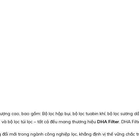
 cao, bao gồm: Bộ lọc hộp bụi, bộ lọc tuabin khí, bộ lọc sương dầu, v
n và bộ lọc túi lọc – tất cả đều mang thương hiệu
DHA Filter
. DHA Fil
g đổi mới trong ngành công nghiệp lọc, khẳng định vị thế vững chắc tr