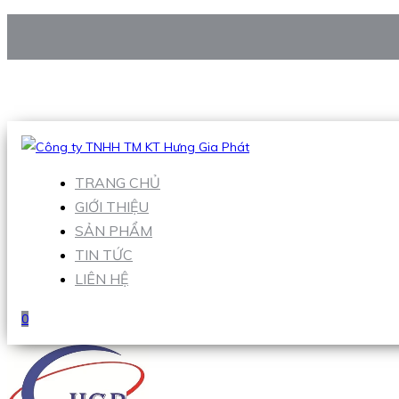
CÔNG TY TNHH TM KT HƯNG GIA PHÁT
Hotline
:
0938 906 663
Email
:
Sales1@hgpvietnam.com
TRANG CHỦ
GIỚI THIỆU
SẢN PHẨM
TIN TỨC
LIÊN HỆ
0