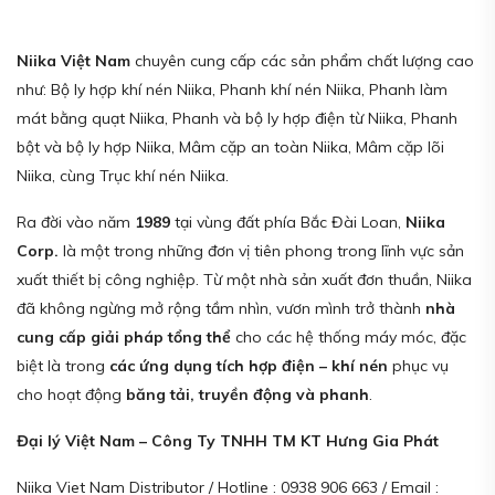
Niika Việt Nam
chuyên cung cấp các sản phẩm chất lượng cao
như: Bộ ly hợp khí nén Niika, Phanh khí nén Niika, Phanh làm
mát bằng quạt Niika, Phanh và bộ ly hợp điện từ Niika, Phanh
bột và bộ ly hợp Niika, Mâm cặp an toàn Niika, Mâm cặp lõi
Niika, cùng Trục khí nén Niika.
Ra đời vào năm
1989
tại vùng đất phía Bắc Đài Loan,
Niika
Corp.
là một trong những đơn vị tiên phong trong lĩnh vực sản
xuất thiết bị công nghiệp. Từ một nhà sản xuất đơn thuần, Niika
đã không ngừng mở rộng tầm nhìn, vươn mình trở thành
nhà
cung cấp giải pháp tổng thể
cho các hệ thống máy móc, đặc
biệt là trong
các ứng dụng tích hợp điện – khí nén
phục vụ
cho hoạt động
băng tải, truyền động và phanh
.
Đại lý Việt Nam – Công Ty TNHH TM KT Hưng Gia Phát
Niika Viet Nam Distributor / Hotline : 0938 906 663 / Email :