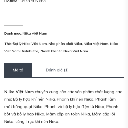
Hotline : 0938 906 663
Danh mục:
Niika Việt Nam
Thẻ:
Đại lý Niika Việt Nam
,
Nhà phân phối Niika
,
Niika Việt Nam
,
Niika
Viet Nam Distributor
,
Phanh khí nén Niika Việt Nam
Mô tả
Đánh giá (1)
Niika Việt Nam
chuyên cung cấp các sản phẩm chất lượng cao
như: Bộ ly hợp khí nén Niika, Phanh khí nén Niika, Phanh làm
mát bằng quạt Niika, Phanh và bộ ly hợp điện từ Niika, Phanh
bột và bộ ly hợp Niika, Mâm cặp an toàn Niika, Mâm cặp lõi
Niika, cùng Trục khí nén Niika.