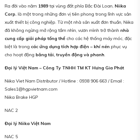
Ra đời vào năm
1989
tại vùng đất phía Bắc Đài Loan,
Niika
Corp.
là một trong những đơn vị tiên phong trong lĩnh vực sản
xuất thiết bị công nghiệp. Từ một nhà sản xuất đơn thuần, Niika
đã không ngừng mở rộng tầm nhìn, vươn mình trở thành
nhà
cung cấp giải pháp tổng thể
cho các hệ thống máy móc, đặc
biệt là trong
các ứng dụng tích hợp điện – khí nén
phục vụ
cho hoạt động
băng tải, truyền động và phanh
.
Đại lý Việt Nam – Công Ty TNHH TM KT Hưng Gia Phát
Niika Viet Nam Distributor / Hotline : 0938 906 663 / Email :
Sales1@hgpvietnam.com
Niika Brake HGP
NAC 2
Đại lý Niika Việt Nam
NAC 5