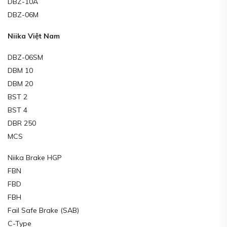
DBZ-10A
DBZ-06M
Niika Việt Nam
DBZ-06SM
DBM 10
DBM 20
BST 2
BST 4
DBR 250
MCS
Niika Brake HGP
FBN
FBD
FBH
Fail Safe Brake (SAB)
C-Type