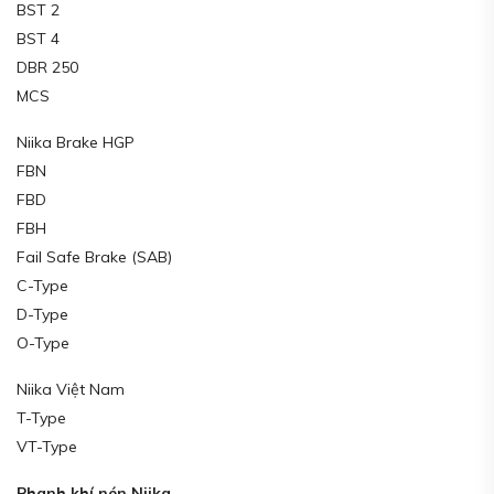
BST 2
BST 4
DBR 250
MCS
Niika Brake HGP
FBN
FBD
FBH
Fail Safe Brake (SAB)
C-Type
D-Type
O-Type
Niika Việt Nam
T-Type
VT-Type
Phanh khí nén Niika