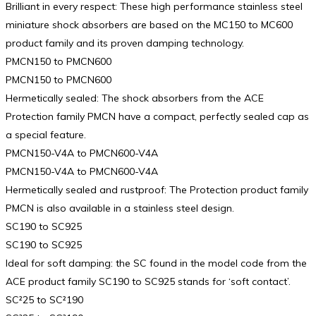
Brilliant in every respect: These high performance stainless steel
miniature shock absorbers are based on the MC150 to MC600
product family and its proven damping technology.
PMCN150 to PMCN600
PMCN150 to PMCN600
Hermetically sealed: The shock absorbers from the ACE
Protection family PMCN have a compact, perfectly sealed cap as
a special feature.
PMCN150-V4A to PMCN600-V4A
PMCN150-V4A to PMCN600-V4A
Hermetically sealed and rustproof: The Protection product family
PMCN is also available in a stainless steel design.
SC190 to SC925
SC190 to SC925
Ideal for soft damping: the SC found in the model code from the
ACE product family SC190 to SC925 stands for ‘soft contact’.
SC²25 to SC²190