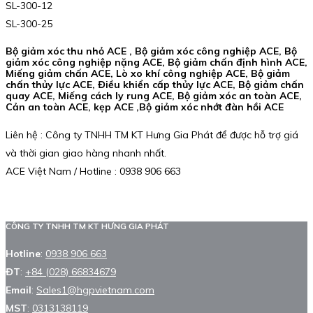
SL-300-12
SL-300-25
Bộ giảm xóc thu nhỏ ACE , Bộ giảm xóc công nghiệp ACE, Bộ
giảm xóc công nghiệp nặng ACE, Bộ giảm chấn định hình ACE,
Miếng giảm chấn ACE, Lò xo khí công nghiệp ACE, Bộ giảm
chấn thủy lực ACE, Điều khiển cấp thủy lực ACE, Bộ giảm chấn
quay ACE, Miếng cách ly rung ACE, Bộ giảm xóc an toàn ACE,
Cản an toàn ACE, kẹp ACE ,Bộ giảm xóc nhớt đàn hồi ACE
Liên hệ : Công ty TNHH TM KT Hưng Gia Phát để được hỗ trợ giá
và thời gian giao hàng nhanh nhất.
ACE Việt Nam / Hotline : 0938 906 663
CÔNG TY TNHH TM KT HƯNG GIA PHÁT
Hotline
:
0938 906 663
ĐT
:
+84 (028) 66834679
Email
:
Sales1@hgpvietnam.com
MST
:
0313138119