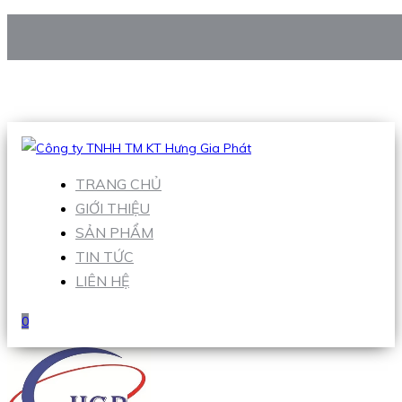
CÔNG TY TNHH TM KT HƯNG GIA PHÁT
Hotline
:
0938 906 663
Email
:
Sales1@hgpvietnam.com
TRANG CHỦ
GIỚI THIỆU
SẢN PHẨM
TIN TỨC
LIÊN HỆ
0