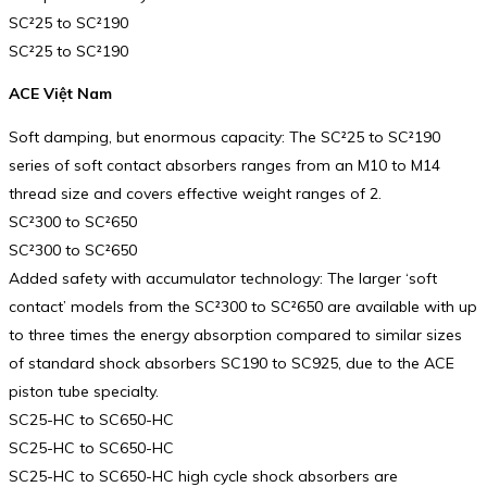
SC²25 to SC²190
SC²25 to SC²190
ACE Việt Nam
Soft damping, but enormous capacity: The SC²25 to SC²190
series of soft contact absorbers ranges from an M10 to M14
thread size and covers effective weight ranges of 2.
SC²300 to SC²650
SC²300 to SC²650
Added safety with accumulator technology: The larger ‘soft
contact’ models from the SC²300 to SC²650 are available with up
to three times the energy absorption compared to similar sizes
of standard shock absorbers SC190 to SC925, due to the ACE
piston tube specialty.
SC25-HC to SC650-HC
SC25-HC to SC650-HC
SC25-HC to SC650-HC high cycle shock absorbers are