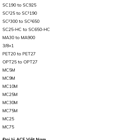
SC190 to SC925
SC²25 to SC²190
SC²300 to SC²650
SC25-HC to SC650-HC
MA30 to MA900
3/8×1
PET20 to PET27
OPT25 to OPT27
MC5M
MC9M
MC10M
MC25M
MC30M
MC75M
MC25
MC75
Đại lý ACE Việt Nam