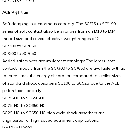
SC²25 to SC²190
ACE Việt Nam
Soft damping, but enormous capacity: The SC²25 to SC²190
series of soft contact absorbers ranges from an M10 to M14
thread size and covers effective weight ranges of 2.
SC²300 to SC²650
SC²300 to SC²650
Added safety with accumulator technology: The larger ‘soft
contact’ models from the SC²300 to SC²650 are available with up
to three times the energy absorption compared to similar sizes
of standard shock absorbers SC190 to SC925, due to the ACE
piston tube specialty.
SC25-HC to SC650-HC
SC25-HC to SC650-HC
SC25-HC to SC650-HC high cycle shock absorbers are
engineered for high-speed equipment applications.
MA30 to MA900