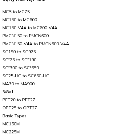
MC5 to MC75
MC150 to MC600
MC150-V4A to MC600-V4A
PMCN150 to PMCN600
PMCN150-V4A to PMCN600-V4A
SC190 to SC925
SC²25 to SC²190
SC²300 to SC²650
SC25-HC to SC650-HC
MA30 to MA900
3/8×1
PET20 to PET27
OPT25 to OPT27
Basic Types
MC150M
MC225M