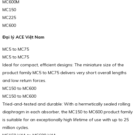
MC600M
MC150
MC225
MC600
Đại lý ACE Việt Nam
MC5 to MC75
MC5 to MC75
Ideal for compact, efficient designs: The miniature size of the
product family MC5 to MC75 delivers very short overall lengths
and low return forces.
MC150 to MC600
MC150 to MC600
Tried-and-tested and durable: With a hermetically sealed rolling
diaphragm in each absorber, the MC150 to MC600 product family
is suitable for an exceptionally high lifetime of use with up to 25
million cycles.