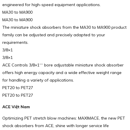
engineered for high-speed equipment applications.
MA30 to MA900
MA30 to MA900
The miniature shock absorbers from the MA30 to MA900 product
family can be adjusted and precisely adapted to your
requirements.
3/8×1
3/8×1
ACE Controls 3/8×1““ bore adjustable miniature shock absorber
offers high energy capacity and a wide effective weight range
for handling a variety of applications.
PET20 to PET27
PET20 to PET27
ACE Việt Nam
Optimizing PET stretch blow machines: MAXIMACE, the new PET
shock absorbers from ACE, shine with longer service life