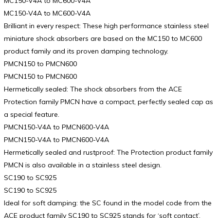
MC150-V4A to MC600-V4A
MC150-V4A to MC600-V4A
Brilliant in every respect: These high performance stainless steel
miniature shock absorbers are based on the MC150 to MC600
product family and its proven damping technology.
PMCN150 to PMCN600
PMCN150 to PMCN600
Hermetically sealed: The shock absorbers from the ACE
Protection family PMCN have a compact, perfectly sealed cap as
a special feature.
PMCN150-V4A to PMCN600-V4A
PMCN150-V4A to PMCN600-V4A
Hermetically sealed and rustproof: The Protection product family
PMCN is also available in a stainless steel design.
SC190 to SC925
SC190 to SC925
Ideal for soft damping: the SC found in the model code from the
ACE product family SC190 to SC925 stands for ‘soft contact’.