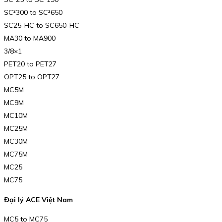
SC²300 to SC²650
SC25-HC to SC650-HC
MA30 to MA900
3/8×1
PET20 to PET27
OPT25 to OPT27
MC5M
MC9M
MC10M
MC25M
MC30M
MC75M
MC25
MC75
Đại lý ACE Việt Nam
MC5 to MC75