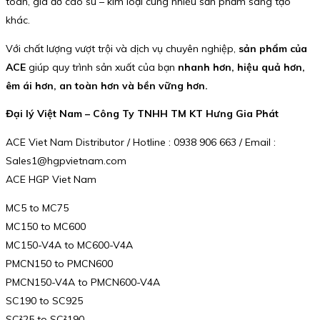
toàn, giá đỡ cao su – kim loại cùng nhiều sản phẩm sáng tạo
khác.
Với chất lượng vượt trội và dịch vụ chuyên nghiệp,
sản phẩm của
ACE
giúp quy trình sản xuất của bạn
nhanh hơn, hiệu quả hơn,
êm ái hơn, an toàn hơn và bền vững hơn.
Đại lý Việt Nam – Công Ty TNHH TM KT Hưng Gia Phát
ACE Viet Nam Distributor / Hotline : 0938 906 663 / Email :
Sales1@hgpvietnam.com
ACE HGP Viet Nam
MC5 to MC75
MC150 to MC600
MC150-V4A to MC600-V4A
PMCN150 to PMCN600
PMCN150-V4A to PMCN600-V4A
SC190 to SC925
SC²25 to SC²190