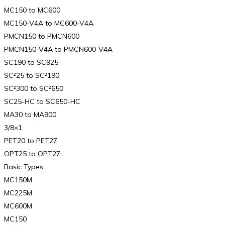
MC150 to MC600
MC150-V4A to MC600-V4A
PMCN150 to PMCN600
PMCN150-V4A to PMCN600-V4A
SC190 to SC925
SC²25 to SC²190
SC²300 to SC²650
SC25-HC to SC650-HC
MA30 to MA900
3/8×1
PET20 to PET27
OPT25 to OPT27
Basic Types
MC150M
MC225M
MC600M
MC150