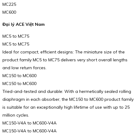
MC225
MC600
Đại lý ACE Việt Nam
MC5 to MC75
MC5 to MC75
Ideal for compact, efficient designs: The miniature size of the
product family MC5 to MC75 delivers very short overall lengths
and low return forces.
MC150 to MC600
MC150 to MC600
Tried-and-tested and durable: With a hermetically sealed rolling
diaphragm in each absorber, the MC150 to MC600 product family
is suitable for an exceptionally high lifetime of use with up to 25
million cycles.
MC150-V4A to MC600-V4A
MC150-V4A to MC600-V4A