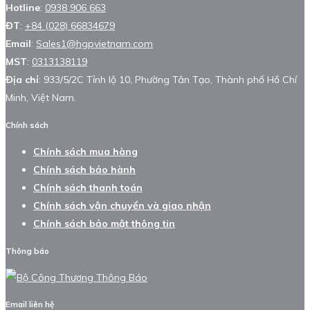
Hotline
:
0938 906 663
ĐT
:
+84 (028) 66834679
Email
:
Sales1@hgpvietnam.com
MST
:
0313138119
Địa chỉ
: 933/5/2C Tỉnh lộ 10, Phường Tân Tạo, Thành phố Hồ Chí
Minh, Việt Nam.
Chính sách
Chính sách mua hàng
Chính sách bảo hành
Chính sách thanh toán
Chính sách vận chuyển và giao nhận
Chính sách bảo mật thông tin
Thông báo
Email liên hệ