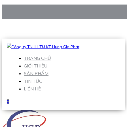
CÔNG TY TNHH TM KT HƯNG GIA PHÁT
Hotline
:
0938 906 663
Email
:
Sales1@hgpvietnam.com
TRANG CHỦ
GIỚI THIỆU
SẢN PHẨM
TIN TỨC
LIÊN HỆ
0