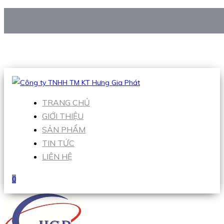
CÔNG TY TNHH TM KT HƯNG GIA PHÁT
Hotline
:
0938 906 663
Email
:
Sales1@hgpvietnam.com
TRANG CHỦ
GIỚI THIỆU
SẢN PHẨM
TIN TỨC
LIÊN HỆ
0