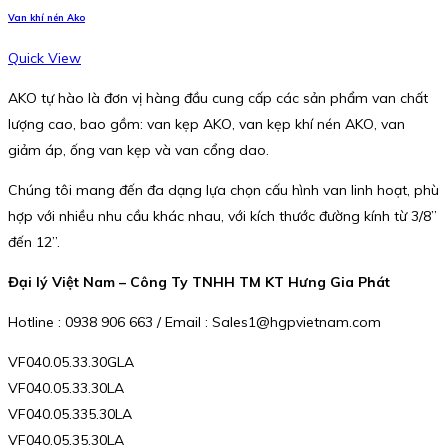
Van khí nén Ako
Quick View
AKO tự hào là đơn vị hàng đầu cung cấp các sản phẩm van chất
lượng cao, bao gồm: van kẹp AKO, van kẹp khí nén AKO, van
giảm áp, ống van kẹp và van cổng dao.
Chúng tôi mang đến đa dạng lựa chọn cấu hình van linh hoạt, phù
hợp với nhiều nhu cầu khác nhau, với kích thước đường kính từ 3/8”
đến 12”.
Đại lý Việt Nam – Công Ty TNHH TM KT Hưng Gia Phát
Hotline : 0938 906 663 / Email : Sales1@hgpvietnam.com
VF040.05.33.30GLA
VF040.05.33.30LA
VF040.05.335.30LA
VF040.05.35.30LA