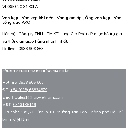
VF065.02X.31.30LA
Van kẹp , Van kẹp khí nén , Van giảm áp , Ống van kẹp , Van
cổng dao AKO
Liên hệ : Công ty TNHH TM KT Hưng Gia Phát để được hỗ trợ giá
và thời gian giao hàng nhanh nhất.
Hotline : 0938 906 663
CÔNG TY TNHH TM KT HƯNG GIA PHÁT
Hotline
:
0938 906 663
ĐT
:
+84 (028) 66834679
Email
:
Sales1@hgpvietnam.com
MST
:
0313138119
Địa chỉ
: 933/5/2C Tỉnh lộ 10, Phường Tân Tạo, Thành phố Hồ Chí
Minh, Việt Nam.