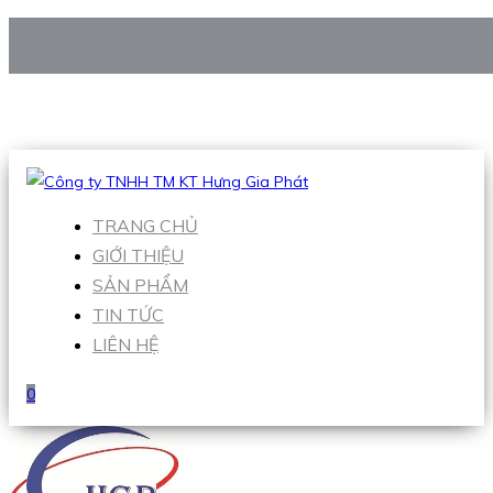
CÔNG TY TNHH TM KT HƯNG GIA PHÁT
Hotline
:
0938 906 663
Email
:
Sales1@hgpvietnam.com
TRANG CHỦ
GIỚI THIỆU
SẢN PHẨM
TIN TỨC
LIÊN HỆ
0