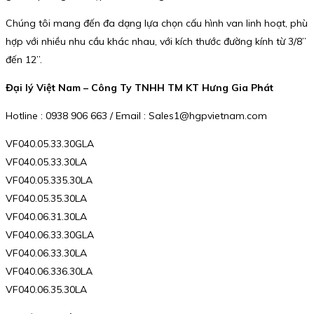
Chúng tôi mang đến đa dạng lựa chọn cấu hình van linh hoạt, phù
hợp với nhiều nhu cầu khác nhau, với kích thước đường kính từ 3/8”
đến 12”.
Đại lý Việt Nam – Công Ty TNHH TM KT Hưng Gia Phát
Hotline : 0938 906 663 / Email : Sales1@hgpvietnam.com
VF040.05.33.30GLA
VF040.05.33.30LA
VF040.05.335.30LA
VF040.05.35.30LA
VF040.06.31.30LA
VF040.06.33.30GLA
VF040.06.33.30LA
VF040.06.336.30LA
VF040.06.35.30LA