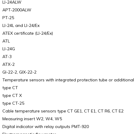
LI-24ALW
APT-2000ALW
PT-25
LI-24L and LI-24/Ex
ATEX certificate (LI-24/Ex)
ATL
LI-24G
AT-3
ATX-2
GI-22-2, GIX-22-2
Temperature sensors with integrated protection tube or additiona
type CT
type CT X
type CT-25
Cable temperature sensors type CT GE1, CT E1, CT R6, CT E2
Measuring insert W2, W4, W5
Digital indicator with relay outputs PMT-920