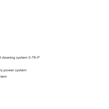
 cleaning system S-TK-P
ary power system
ystem