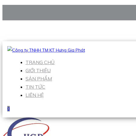
CÔNG TY TNHH TM KT HƯNG GIA PHÁT
Hotline
:
0938 906 663
Email
:
Sales1@hgpvietnam.com
TRANG CHỦ
GIỚI THIỆU
SẢN PHẨM
TIN TỨC
LIÊN HỆ
0