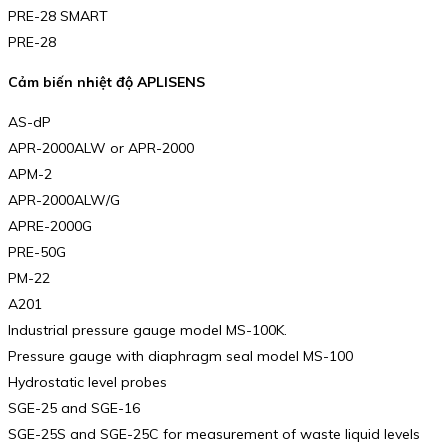
PRE-28 SMART
PRE-28
Cảm biến nhiệt độ APLISENS
AS-dP
APR-2000ALW or APR-2000
APM-2
APR-2000ALW/G
APRE-2000G
PRE-50G
PM-22
A201
Industrial pressure gauge model MS-100K.
Pressure gauge with diaphragm seal model MS-100
Hydrostatic level probes
SGE-25 and SGE-16
SGE-25S and SGE-25C for measurement of waste liquid levels