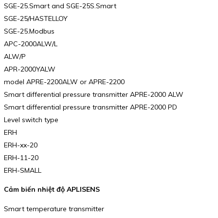
SGE-25.Smart and SGE-25S.Smart
SGE-25/HASTELLOY
SGE-25.Modbus
APC-2000ALW/L
ALW/P
APR-2000YALW
model APRE-2200ALW or APRE-2200
Smart differential pressure transmitter APRE-2000 ALW
Smart differential pressure transmitter APRE-2000 PD
Level switch type
ERH
ERH-xx-20
ERH-11-20
ERH-SMALL
Cảm biến nhiệt độ APLISENS
Smart temperature transmitter