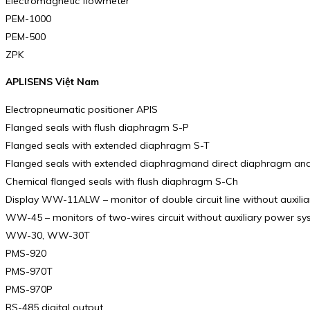
Electromagnetic flowmeter
PEM-1000
PEM-500
ZPK
APLISENS Việt Nam
Electropneumatic positioner APIS
Flanged seals with flush diaphragm S-P
Flanged seals with extended diaphragm S-T
Flanged seals with extended diaphragmand direct diaphragm and
Chemical flanged seals with flush diaphragm S-Ch
Display WW-11ALW – monitor of double circuit line without auxili
WW-45 – monitors of two-wires circuit without auxiliary power s
WW-30, WW-30T
PMS-920
PMS-970T
PMS-970P
RS-485 digital output