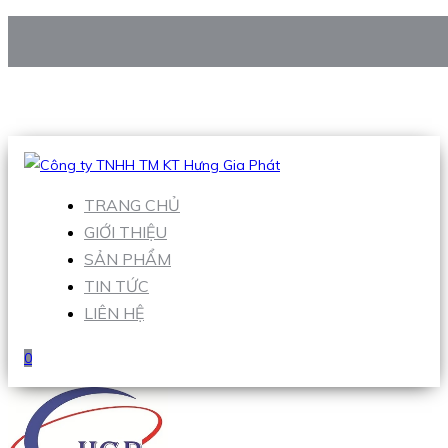
CÔNG TY TNHH TM KT HƯNG GIA PHÁT
Hotline
:
0938 906 663
Email
:
Sales1@hgpvietnam.com
TRANG CHỦ
GIỚI THIỆU
SẢN PHẨM
TIN TỨC
LIÊN HỆ
0