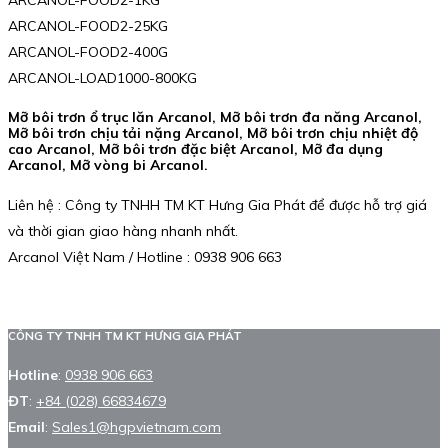
ARCANOL-FOOD2-25KG
ARCANOL-FOOD2-400G
ARCANOL-LOAD1000-800KG
Mỡ bôi trơn ổ trục lăn Arcanol, Mỡ bôi trơn đa năng Arcanol,
Mỡ bôi trơn chịu tải nặng Arcanol, Mỡ bôi trơn chịu nhiệt độ
cao Arcanol, Mỡ bôi trơn đặc biệt Arcanol, Mỡ đa dụng
Arcanol, Mỡ vòng bi Arcanol.
Liên hệ : Công ty TNHH TM KT Hưng Gia Phát để được hỗ trợ giá
và thời gian giao hàng nhanh nhất.
Arcanol Việt Nam / Hotline : 0938 906 663
CÔNG TY TNHH TM KT HƯNG GIA PHÁT
Hotline
:
0938 906 663
ĐT
:
+84 (028) 66834679
Email
:
Sales1@hgpvietnam.com