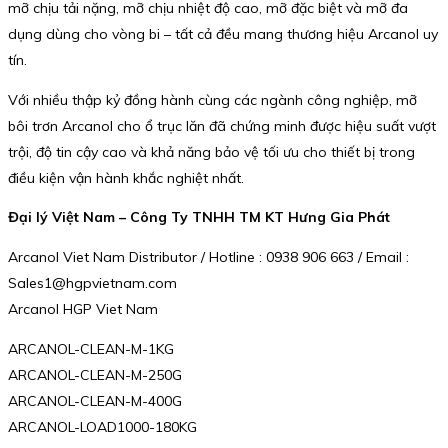
mỡ chịu tải nặng, mỡ chịu nhiệt độ cao, mỡ đặc biệt và mỡ đa
dụng dùng cho vòng bi – tất cả đều mang thương hiệu Arcanol uy
tín.
Với nhiều thập kỷ đồng hành cùng các ngành công nghiệp, mỡ
bôi trơn Arcanol cho ổ trục lăn đã chứng minh được hiệu suất vượt
trội, độ tin cậy cao và khả năng bảo vệ tối ưu cho thiết bị trong
điều kiện vận hành khắc nghiệt nhất.
Đại lý Việt Nam – Công Ty TNHH TM KT Hưng Gia Phát
Arcanol Viet Nam Distributor / Hotline : 0938 906 663 / Email :
Sales1@hgpvietnam.com
Arcanol HGP Viet Nam
ARCANOL-CLEAN-M-1KG
ARCANOL-CLEAN-M-250G
ARCANOL-CLEAN-M-400G
ARCANOL-LOAD1000-180KG