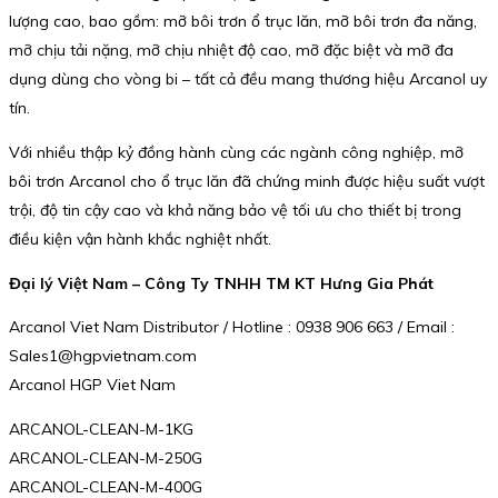
lượng cao, bao gồm: mỡ bôi trơn ổ trục lăn, mỡ bôi trơn đa năng,
mỡ chịu tải nặng, mỡ chịu nhiệt độ cao, mỡ đặc biệt và mỡ đa
dụng dùng cho vòng bi – tất cả đều mang thương hiệu Arcanol uy
tín.
Với nhiều thập kỷ đồng hành cùng các ngành công nghiệp, mỡ
bôi trơn Arcanol cho ổ trục lăn đã chứng minh được hiệu suất vượt
trội, độ tin cậy cao và khả năng bảo vệ tối ưu cho thiết bị trong
điều kiện vận hành khắc nghiệt nhất.
Đại lý Việt Nam – Công Ty TNHH TM KT Hưng Gia Phát
Arcanol Viet Nam Distributor / Hotline : 0938 906 663 / Email :
Sales1@hgpvietnam.com
Arcanol HGP Viet Nam
ARCANOL-CLEAN-M-1KG
ARCANOL-CLEAN-M-250G
ARCANOL-CLEAN-M-400G