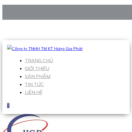
CÔNG TY TNHH TM KT HƯNG GIA PHÁT
Hotline
:
0938 906 663
Email
:
Sales1@hgpvietnam.com
TRANG CHỦ
GIỚI THIỆU
SẢN PHẨM
TIN TỨC
LIÊN HỆ
0