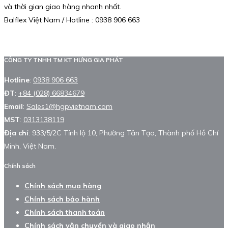
và thời gian giao hàng nhanh nhất.
Balflex Việt Nam / Hotline : 0938 906 663
CÔNG TY TNHH TM KT HƯNG GIA PHÁT
Hotline
:
0938 906 663
ĐT
:
+84 (028) 66834679
Email
:
Sales1@hgpvietnam.com
MST
:
0313138119
Địa chỉ
: 933/5/2C Tỉnh lộ 10, Phường Tân Tạo, Thành phố Hồ Chí
Minh, Việt Nam.
Chính sách
Chính sách mua hàng
Chính sách bảo hành
Chính sách thanh toán
Chính sách vận chuyển và giao nhận