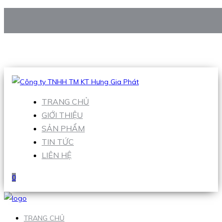
CÔNG TY TNHH TM KT HƯNG GIA PHÁT
Hotline
:
0938 906 663
Email
:
Sales1@hgpvietnam.com
TRANG CHỦ
GIỚI THIỆU
SẢN PHẨM
TIN TỨC
LIÊN HỆ
0
TRANG CHỦ