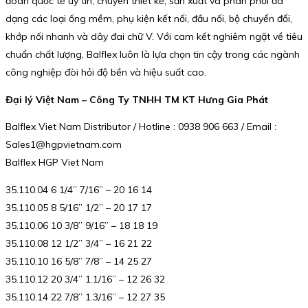
đoàn quốc tế uy tín, chuyên thiết kế, sản xuất và phân phối đa
dạng các loại ống mềm, phụ kiện kết nối, đầu nối, bộ chuyển đổi,
khớp nối nhanh và dây đai chữ V. Với cam kết nghiêm ngặt về tiêu
chuẩn chất lượng, Balflex luôn là lựa chọn tin cậy trong các ngành
công nghiệp đòi hỏi độ bền và hiệu suất cao.
Đại lý Việt Nam – Công Ty TNHH TM KT Hưng Gia Phát
Balflex Viet Nam Distributor / Hotline : 0938 906 663 / Email :
Sales1@hgpvietnam.com
Balflex HGP Viet Nam
35.110.04 6 1/4” 7/16” – 20 16 14
35.110.05 8 5/16” 1/2” – 20 17 17
35.110.06 10 3/8” 9/16” – 18 18 19
35.110.08 12 1/2” 3/4” – 16 21 22
35.110.10 16 5/8” 7/8” – 14 25 27
35.110.12 20 3/4” 1.1/16” – 12 26 32
35.110.14 22 7/8” 1.3/16” – 12 27 35