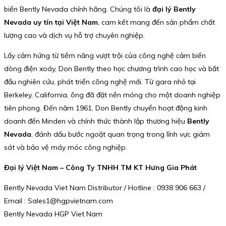
biến Bently Nevada chính hãng. Chúng tôi là
đại lý Bently
Nevada uy tín tại Việt Nam
, cam kết mang đến sản phẩm chất
lượng cao và dịch vụ hỗ trợ chuyên nghiệp.
Lấy cảm hứng từ tiềm năng vượt trội của công nghệ cảm biến
dòng điện xoáy, Don Bently theo học chương trình cao học và bắt
đầu nghiên cứu, phát triển công nghệ mới. Từ gara nhỏ tại
Berkeley, California, ông đã đặt nền móng cho một doanh nghiệp
tiên phong. Đến năm 1961, Don Bently chuyển hoạt động kinh
doanh đến Minden và chính thức thành lập thương hiệu
Bently
Nevada
, đánh dấu bước ngoặt quan trọng trong lĩnh vực giám
sát và bảo vệ máy móc công nghiệp.
Đại lý Việt Nam – Công Ty TNHH TM KT Hưng Gia Phát
Bently Nevada Viet Nam Distributor / Hotline : 0938 906 663 /
Email : Sales1@hgpvietnam.com
Bently Nevada HGP Viet Nam