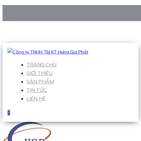
CÔNG TY TNHH TM KT HƯNG GIA PHÁT
Hotline
:
0938 906 663
Email
:
Sales1@hgpvietnam.com
TRANG CHỦ
GIỚI THIỆU
SẢN PHẨM
TIN TỨC
LIÊN HỆ
0