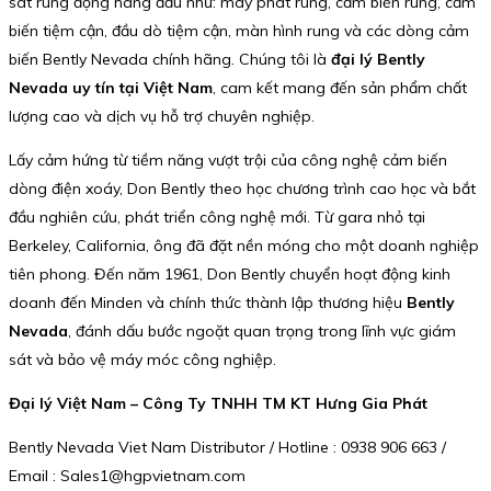
sát rung động hàng đầu như: máy phát rung, cảm biến rung, cảm
biến tiệm cận, đầu dò tiệm cận, màn hình rung và các dòng cảm
biến Bently Nevada chính hãng. Chúng tôi là
đại lý Bently
Nevada uy tín tại Việt Nam
, cam kết mang đến sản phẩm chất
lượng cao và dịch vụ hỗ trợ chuyên nghiệp.
Lấy cảm hứng từ tiềm năng vượt trội của công nghệ cảm biến
dòng điện xoáy, Don Bently theo học chương trình cao học và bắt
đầu nghiên cứu, phát triển công nghệ mới. Từ gara nhỏ tại
Berkeley, California, ông đã đặt nền móng cho một doanh nghiệp
tiên phong. Đến năm 1961, Don Bently chuyển hoạt động kinh
doanh đến Minden và chính thức thành lập thương hiệu
Bently
Nevada
, đánh dấu bước ngoặt quan trọng trong lĩnh vực giám
sát và bảo vệ máy móc công nghiệp.
Đại lý Việt Nam – Công Ty TNHH TM KT Hưng Gia Phát
Bently Nevada Viet Nam Distributor / Hotline : 0938 906 663 /
Email : Sales1@hgpvietnam.com