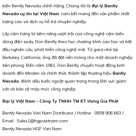
biến Bently Nevada chính hãng. Chúng tôi là
đại lý Bently
Nevada uy tín tại Việt Nam
, cam kết mang đến sản phẩm chất
lượng cao và dịch vụ hỗ trợ chuyên nghiệp.
Lấy cảm hứng từ tiềm năng vượt trội của công nghệ cảm biến
dòng điện xoáy, Don Bently theo học chương trình cao học và bắt
đầu nghiên cứu, phát triển công nghệ mới. Từ gara nhỏ tại
Berkeley, California, ông đã đặt nền móng cho một doanh nghiệp
tiên phong. Đến năm 1961, Don Bently chuyển hoạt động kinh
doanh đến Minden và chính thức thành lập thương hiệu
Bently
Nevada
, đánh dấu bước ngoặt quan trọng trong lĩnh vực giám
sát và bảo vệ máy móc công nghiệp.
Đại lý Việt Nam – Công Ty TNHH TM KT Hưng Gia Phát
Bently Nevada Viet Nam Distributor / Hotline : 0938 906 663 /
Email : Sales1@hgpvietnam.com
Bently Nevada HGP Viet Nam