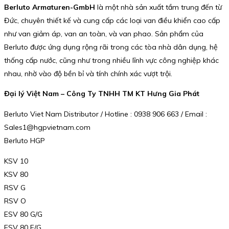
Berluto Armaturen-GmbH
là một nhà sản xuất tầm trung đến từ
Đức, chuyên thiết kế và cung cấp các loại van điều khiển cao cấp
như van giảm áp, van an toàn, và van phao. Sản phẩm của
Berluto được ứng dụng rộng rãi trong các tòa nhà dân dụng, hệ
thống cấp nước, cũng như trong nhiều lĩnh vực công nghiệp khác
nhau, nhờ vào độ bền bỉ và tính chính xác vượt trội.
Đại lý Việt Nam – Công Ty TNHH TM KT Hưng Gia Phát
Berluto Viet Nam Distributor / Hotline : 0938 906 663 / Email :
Sales1@hgpvietnam.com
Berluto HGP
KSV 10
KSV 80
RSV G
RSV O
ESV 80 G/G
ESV 80 F/G