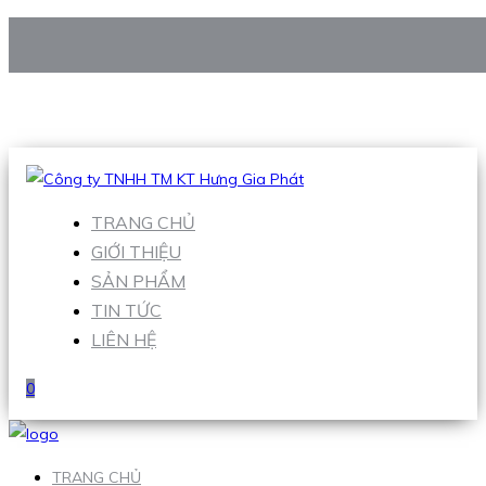
CÔNG TY TNHH TM KT HƯNG GIA PHÁT
Hotline
:
0938 906 663
Email
:
Sales1@hgpvietnam.com
TRANG CHỦ
GIỚI THIỆU
SẢN PHẨM
TIN TỨC
LIÊN HỆ
0
TRANG CHỦ