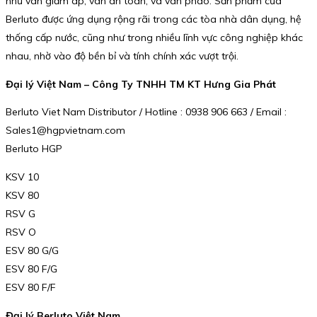
như van giảm áp, van an toàn, và van phao. Sản phẩm của
Berluto được ứng dụng rộng rãi trong các tòa nhà dân dụng, hệ
thống cấp nước, cũng như trong nhiều lĩnh vực công nghiệp khác
nhau, nhờ vào độ bền bỉ và tính chính xác vượt trội.
Đại lý Việt Nam – Công Ty TNHH TM KT Hưng Gia Phát
Berluto Viet Nam Distributor / Hotline : 0938 906 663 / Email :
Sales1@hgpvietnam.com
Berluto HGP
KSV 10
KSV 80
RSV G
RSV O
ESV 80 G/G
ESV 80 F/G
ESV 80 F/F
Đại lý Berluto Việt Nam