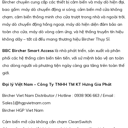
Bircher chuyên cung cấp các thiết bị cảm biến và máy dò hiện đại,
bao gồm: máy dò chuyển động vi sóng, cảm biến mở cửa không
chạm, cảm biến thông minh cho cửa trượt trong nhà và ngoài trời,
máy dò chuyển động hồng ngoại, máy dò hiện diện đảm bảo an
toàn cho cửa, máy dò vòng cảm ứng, và hệ thống truyền tín hiệu
không dây – tất cả đều mang thương hiệu Bircher Thụy Sĩ.
BBC Bircher Smart Access
là nhà phát triển, sản xuất và phân
phối các hệ thống cảm biến tiên tiến, với sứ mệnh bảo vệ an toàn
cho dòng người và phương tiện ngày càng gia tăng trên toàn thế
giới.
Đại lý Việt Nam – Công Ty TNHH TM KT Hưng Gia Phát
Bircher Viet Nam Distributor / Hotline : 0938 906 663 / Email :
Sales1@hgpvietnam.com
Bircher HGP Viet Nam
Cảm biến mở cửa không cần chạm CleanSwitch