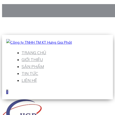
CÔNG TY TNHH TM KT HƯNG GIA PHÁT
Hotline
:
0938 906 663
Email
:
Sales1@hgpvietnam.com
TRANG CHỦ
GIỚI THIỆU
SẢN PHẨM
TIN TỨC
LIÊN HỆ
0