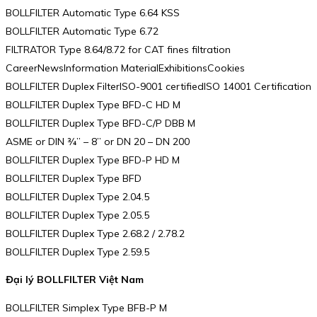
BOLLFILTER Automatic Type 6.64 KSS
BOLLFILTER Automatic Type 6.72
FILTRATOR Type 8.64/8.72 for CAT fines filtration
CareerNewsInformation MaterialExhibitionsCookies
BOLLFILTER Duplex FilterISO-9001 certifiedISO 14001 Certification
BOLLFILTER Duplex Type BFD-C HD M
BOLLFILTER Duplex Type BFD-C/P DBB M
ASME or DIN ¾” – 8” or DN 20 – DN 200
BOLLFILTER Duplex Type BFD-P HD M
BOLLFILTER Duplex Type BFD
BOLLFILTER Duplex Type 2.04.5
BOLLFILTER Duplex Type 2.05.5
BOLLFILTER Duplex Type 2.68.2 / 2.78.2
BOLLFILTER Duplex Type 2.59.5
Đại lý BOLLFILTER Việt Nam
BOLLFILTER Simplex Type BFB-P M