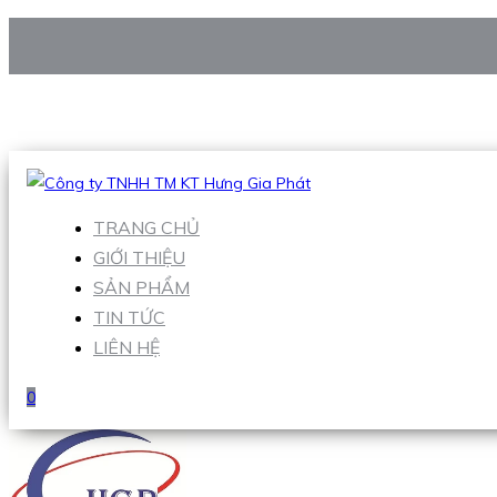
CÔNG TY TNHH TM KT HƯNG GIA PHÁT
Hotline
:
0938 906 663
Email
:
Sales1@hgpvietnam.com
TRANG CHỦ
GIỚI THIỆU
SẢN PHẨM
TIN TỨC
LIÊN HỆ
0