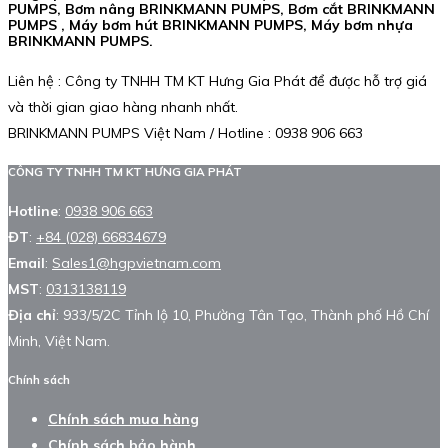
PUMPS, Bơm nâng BRINKMANN PUMPS, Bơm cắt BRINKMANN
PUMPS , Máy bơm hút BRINKMANN PUMPS, Máy bơm nhựa
BRINKMANN PUMPS.
Liên hệ : Công ty TNHH TM KT Hưng Gia Phát để được hỗ trợ giá
và thời gian giao hàng nhanh nhất.
BRINKMANN PUMPS Việt Nam / Hotline : 0938 906 663
CÔNG TY TNHH TM KT HƯNG GIA PHÁT
Hotline
:
0938 906 663
ĐT
:
+84 (028) 66834679
Email
:
Sales1@hgpvietnam.com
MST
:
0313138119
Địa chỉ
: 933/5/2C Tỉnh lộ 10, Phường Tân Tạo, Thành phố Hồ Chí
Minh, Việt Nam.
Chính sách
Chính sách mua hàng
Chính sách bảo hành