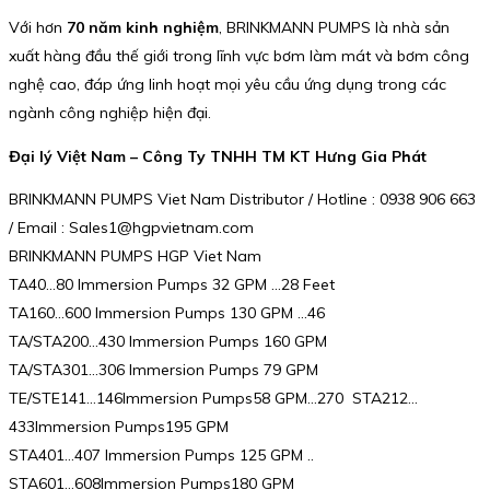
Với hơn
70 năm kinh nghiệm
, BRINKMANN PUMPS là nhà sản
xuất hàng đầu thế giới trong lĩnh vực bơm làm mát và bơm công
nghệ cao, đáp ứng linh hoạt mọi yêu cầu ứng dụng trong các
ngành công nghiệp hiện đại.
Đại lý Việt Nam – Công Ty TNHH TM KT Hưng Gia Phát
BRINKMANN PUMPS Viet Nam Distributor / Hotline : 0938 906 663
/ Email : Sales1@hgpvietnam.com
BRINKMANN PUMPS HGP Viet Nam
TA40…80 Immersion Pumps 32 GPM …28 Feet
TA160…600 Immersion Pumps 130 GPM …46
TA/STA200…430 Immersion Pumps 160 GPM
TA/STA301…306 Immersion Pumps 79 GPM
TE/STE141…146Immersion Pumps58 GPM…270 STA212…
433Immersion Pumps195 GPM
STA401…407 Immersion Pumps 125 GPM ..
STA601…608Immersion Pumps180 GPM