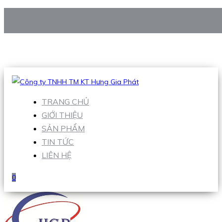
CÔNG TY TNHH TM KT HƯNG GIA PHÁT
Hotline
:
0938 906 663
Email
:
Sales1@hgpvietnam.com
TRANG CHỦ
GIỚI THIỆU
SẢN PHẨM
TIN TỨC
LIÊN HỆ
0