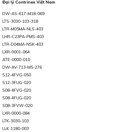
Đại lý Contrinex Việt Nam
DW-AS-617-M18-069
LTS-3030-103-318
LTR-M05MA-NLS-403
LHR-C23PA-PMS-403
LTR-D04MA-NSK-403
LXR-0001-064
ATE-0000-010
DW-AV-713-M5-276
S12-4FVG-050
S12-3FUG-020
S08-4FVG-020
S08-4FUG-020
S08-3FVW-020
LXR-0000-084
LTK-3030-103
LLK-1180-003