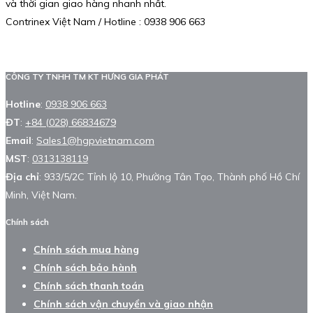
và thời gian giao hàng nhanh nhất.
Contrinex Việt Nam / Hotline : 0938 906 663
CÔNG TY TNHH TM KT HƯNG GIA PHÁT
Hotline
:
0938 906 663
ĐT
:
+84 (028) 66834679
Email
:
Sales1@hgpvietnam.com
MST
:
0313138119
Địa chỉ
: 933/5/2C Tỉnh lộ 10, Phường Tân Tạo, Thành phố Hồ Chí
Minh, Việt Nam.
Chính sách
Chính sách mua hàng
Chính sách bảo hành
Chính sách thanh toán
Chính sách vận chuyển và giao nhận