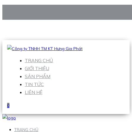
CÔNG TY TNHH TM KT HƯNG GIA PHÁT
Hotline
:
0938 906 663
Email
:
Sales1@hgpvietnam.com
TRANG CHỦ
GIỚI THIỆU
SẢN PHẨM
TIN TỨC
LIÊN HỆ
0
TRANG CHỦ