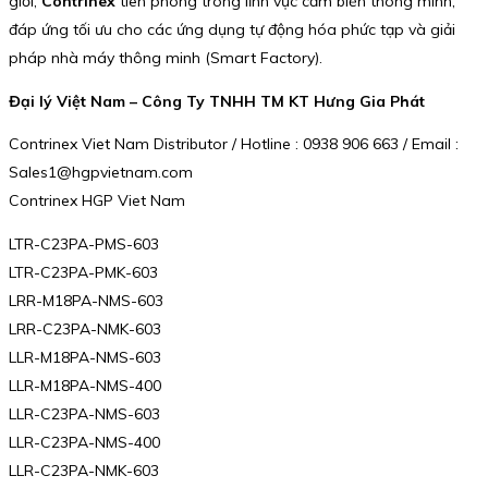
giới,
Contrinex
tiên phong trong lĩnh vực cảm biến thông minh,
đáp ứng tối ưu cho các ứng dụng tự động hóa phức tạp và giải
pháp nhà máy thông minh (Smart Factory).
Đại lý Việt Nam – Công Ty TNHH TM KT Hưng Gia Phát
Contrinex Viet Nam Distributor / Hotline : 0938 906 663 / Email :
Sales1@hgpvietnam.com
Contrinex HGP Viet Nam
LTR-C23PA-PMS-603
LTR-C23PA-PMK-603
LRR-M18PA-NMS-603
LRR-C23PA-NMK-603
LLR-M18PA-NMS-603
LLR-M18PA-NMS-400
LLR-C23PA-NMS-603
LLR-C23PA-NMS-400
LLR-C23PA-NMK-603