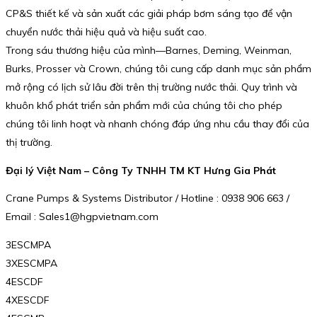
CP&S thiết kế và sản xuất các giải pháp bơm sáng tạo để vận
chuyển nước thải hiệu quả và hiệu suất cao.
Trong sáu thương hiệu của mình—Barnes, Deming, Weinman,
Burks, Prosser và Crown, chúng tôi cung cấp danh mục sản phẩm
mở rộng có lịch sử lâu đời trên thị trường nước thải. Quy trình và
khuôn khổ phát triển sản phẩm mới của chúng tôi cho phép
chúng tôi linh hoạt và nhanh chóng đáp ứng nhu cầu thay đổi của
thị trường.
Đại lý Việt Nam – Công Ty TNHH TM KT Hưng Gia Phát
Crane Pumps & Systems Distributor / Hotline : 0938 906 663 /
Email : Sales1@hgpvietnam.com
3ESCMPA
3XESCMPA
4ESCDF
4XESCDF