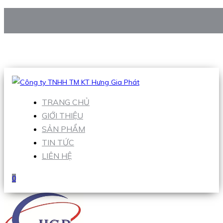
CÔNG TY TNHH TM KT HƯNG GIA PHÁT
Hotline
:
0938 906 663
Email
:
Sales1@hgpvietnam.com
TRANG CHỦ
GIỚI THIỆU
SẢN PHẨM
TIN TỨC
LIÊN HỆ
0