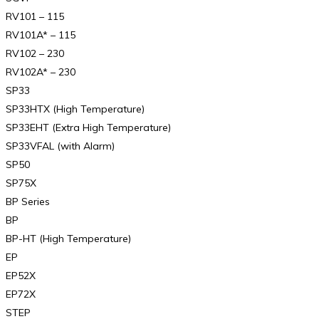
RV101 – 115
RV101A* – 115
RV102 – 230
RV102A* – 230
SP33
SP33HTX (High Temperature)
SP33EHT (Extra High Temperature)
SP33VFAL (with Alarm)
SP50
SP75X
BP Series
BP
BP-HT (High Temperature)
EP
EP52X
EP72X
STEP