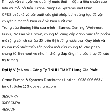
lĩnh vực vận chuyển và quản lý nước thải — đặt ra tiêu chuẩn cao
hơn với mỗi cải tiến. Crane Pumps & Systems Việt Nam
CP&S thiết kế và sản xuất các giải pháp bơm sáng tạo để vận
chuyển nước thải hiệu quả và hiệu suất cao.
Trong sáu thương hiệu của mình—Barnes, Deming, Weinman,
Burks, Prosser và Crown, chúng tôi cung cấp danh mục sản phẩm
mở rộng có lịch sử lâu đời trên thị trường nước thải. Quy trình và
khuôn khổ phát triển sản phẩm mới của chúng tôi cho phép
chúng tôi linh hoạt và nhanh chóng đáp ứng nhu cầu thay đổi của
thị trường.
Đại lý Việt Nam – Công Ty TNHH TM KT Hưng Gia Phát
Crane Pumps & Systems Distributor / Hotline : 0938 906 663 /
Email : Sales1@hgpvietnam.com
3ESCMPA
3XESCMPA
4ESCDF