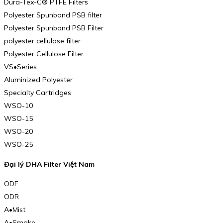
Dura-Tex-C® PTFE Filters
Polyester Spunbond PSB filter
Polyester Spunbond PSB Filter
polyester cellulose filter
Polyester Cellulose Filter
VS•Series
Aluminized Polyester
Specialty Cartridges
WSO-10
WSO-15
WSO-20
WSO-25
Đại lý DHA Filter Việt Nam
ODF
ODR
A•Mist
A•Smoke