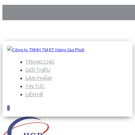
CÔNG TY TNHH TM KT HƯNG GIA PHÁT
Hotline
:
0938 906 663
Email
:
Sales1@hgpvietnam.com
TRANG CHỦ
GIỚI THIỆU
SẢN PHẨM
TIN TỨC
LIÊN HỆ
0