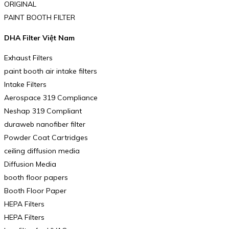
ORIGINAL
PAINT BOOTH FILTER
DHA Filter Việt Nam
Exhaust Filters
paint booth air intake filters
Intake Filters
Aerospace 319 Compliance
Neshap 319 Compliant
duraweb nanofiber filter
Powder Coat Cartridges
ceiling diffusion media
Diffusion Media
booth floor papers
Booth Floor Paper
HEPA Filters
HEPA Filters