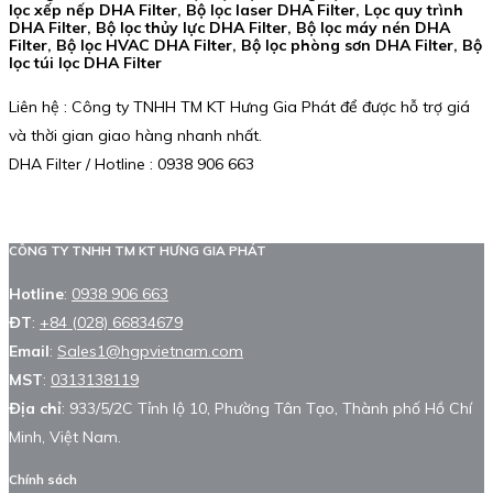
lọc xếp nếp DHA Filter, Bộ lọc laser DHA Filter, Lọc quy trình
DHA Filter, Bộ lọc thủy lực DHA Filter, Bộ lọc máy nén DHA
Filter, Bộ lọc HVAC DHA Filter, Bộ lọc phòng sơn DHA Filter, Bộ
lọc túi lọc DHA Filter
Liên hệ : Công ty TNHH TM KT Hưng Gia Phát để được hỗ trợ giá
và thời gian giao hàng nhanh nhất.
DHA Filter / Hotline : 0938 906 663
CÔNG TY TNHH TM KT HƯNG GIA PHÁT
Hotline
:
0938 906 663
ĐT
:
+84 (028) 66834679
Email
:
Sales1@hgpvietnam.com
MST
:
0313138119
Địa chỉ
: 933/5/2C Tỉnh lộ 10, Phường Tân Tạo, Thành phố Hồ Chí
Minh, Việt Nam.
Chính sách