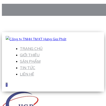
CÔNG TY TNHH TM KT HƯNG GIA PHÁT
Hotline
:
0938 906 663
Email
:
Sales1@hgpvietnam.com
TRANG CHỦ
GIỚI THIỆU
SẢN PHẨM
TIN TỨC
LIÊN HỆ
0