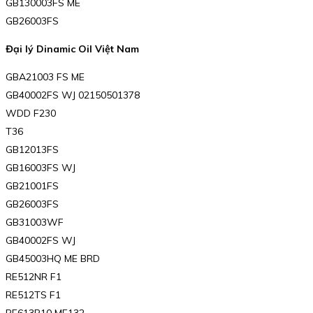
GB130003FS ME
GB26003FS
Đại lý Dinamic Oil Việt Nam
GBA21003 FS ME
GB40002FS WJ 02150501378
WDD F230
T36
GB12013FS
GB16003FS WJ
GB21001FS
GB26003FS
GB31003WF
GB40002FS WJ
GB45003HQ ME BRD
RE512NR F1
RE512TS F1
RE613P10 ME132