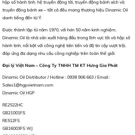
hộp số hành tinh, hệ truyền động tời, truyền động bánh xích và
truyền động bánh xe – tất cả đều mang thương hiệu Dinamic Oil
danh tiếng đến từ Ý.
Được thành lập từ năm 1970, với hơn 50 năm kinh nghiệm,
Dinamic Oil là nhà sản xuất hàng đầu trong lĩnh vực tời và hộp số
hành tinh, nổi bật với công nghệ tiên tiến và độ tin cậy vượt trội,
đáp ứng đa dạng nhu cầu công nghiệp trên toàn thế giới.
Đại lý Việt Nam – Công Ty TNHH TM KT Hưng Gia Phát
Dinamic Oil Distributor / Hotline : 0938 906 663 / Email :
Sales1@hgpvietnam.com
Dinamic Oil HGP
RE2522HC
GB21001FS
RE512FS
GB16003FS WJ