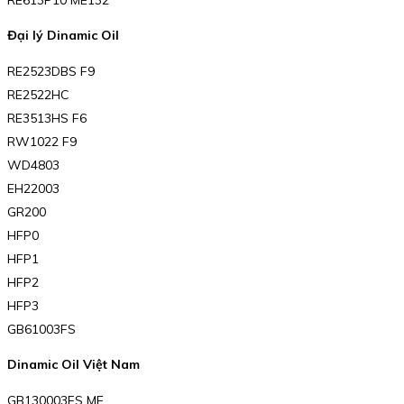
Đại lý Dinamic Oil
RE2523DBS F9
RE2522HC
RE3513HS F6
RW1022 F9
WD4803
EH22003
GR200
HFP0
HFP1
HFP2
HFP3
GB61003FS
Dinamic Oil Việt Nam
GB130003FS ME