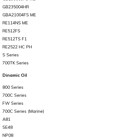
GB235004HR
GBA21004FS ME
RE114NS ME
RE512FS
RE512TS F1
RE2522 HC PH
S Series
700TK Series
Dinamic Oil
800 Series
700C Series
FW Series
700C Series (Marine)
A81
SE48
NP08