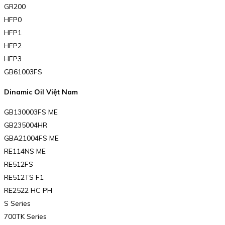
GR200
HFP0
HFP1
HFP2
HFP3
GB61003FS
Dinamic Oil Việt Nam
GB130003FS ME
GB235004HR
GBA21004FS ME
RE114NS ME
RE512FS
RE512TS F1
RE2522 HC PH
S Series
700TK Series