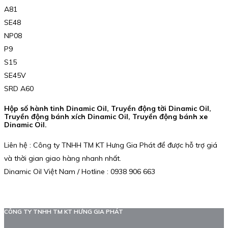
A81
SE48
NP08
P9
S15
SE45V
SRD A60
Hộp số hành tinh Dinamic Oil, Truyền động tời Dinamic Oil,
Truyền động bánh xích Dinamic Oil, Truyền động bánh xe
Dinamic Oil.
Liên hệ : Công ty TNHH TM KT Hưng Gia Phát để được hỗ trợ giá
và thời gian giao hàng nhanh nhất.
Dinamic Oil Việt Nam / Hotline : 0938 906 663
CÔNG TY TNHH TM KT HƯNG GIA PHÁT