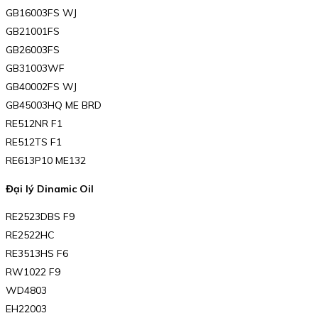
GB16003FS WJ
GB21001FS
GB26003FS
GB31003WF
GB40002FS WJ
GB45003HQ ME BRD
RE512NR F1
RE512TS F1
RE613P10 ME132
Đại lý Dinamic Oil
RE2523DBS F9
RE2522HC
RE3513HS F6
RW1022 F9
WD4803
EH22003