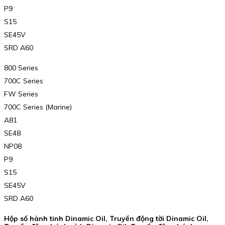
P9
S15
SE45V
SRD A60
800 Series
700C Series
FW Series
700C Series (Marine)
A81
SE48
NP08
P9
S15
SE45V
SRD A60
Hộp số hành tinh Dinamic Oil, Truyền động tời Dinamic Oil,