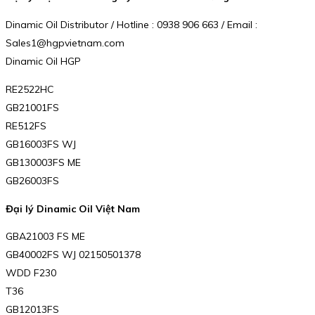
Dinamic Oil Distributor / Hotline : 0938 906 663 / Email :
Sales1@hgpvietnam.com
Dinamic Oil HGP
RE2522HC
GB21001FS
RE512FS
GB16003FS WJ
GB130003FS ME
GB26003FS
Đại lý Dinamic Oil Việt Nam
GBA21003 FS ME
GB40002FS WJ 02150501378
WDD F230
T36
GB12013FS