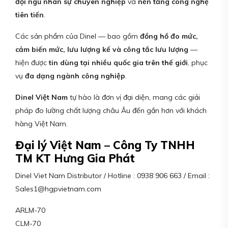
đội ngũ nhân sự chuyên nghiệp
và
nền tảng công nghệ
tiên tiến
.
Các sản phẩm của Dinel — bao gồm
đồng hồ đo mức,
cảm biến mức, lưu lượng kế và công tắc lưu lượng
—
hiện được
tin dùng tại nhiều quốc gia trên thế giới
, phục
vụ
đa dạng ngành công nghiệp
.
Dinel Việt Nam
tự hào là đơn vị đại diện, mang các giải
pháp đo lường chất lượng châu Âu đến gần hơn với khách
hàng Việt Nam.
Đại lý Việt Nam – Công Ty TNHH
TM KT Hưng Gia Phát
Dinel Viet Nam Distributor / Hotline : 0938 906 663 / Email :
Sales1@hgpvietnam.com
ARLM-70
CLM-70