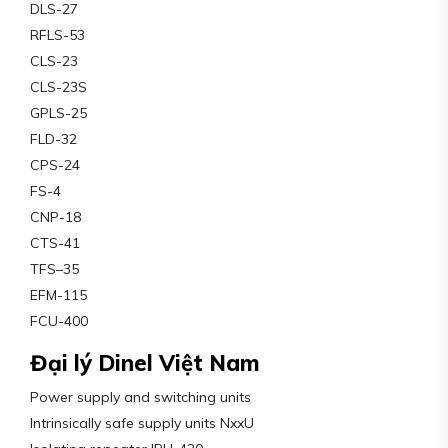
DLS-27
RFLS-53
CLS-23
CLS-23S
GPLS-25
FLD-32
CPS-24
FS-4
CNP-18
CTS-41
TFS–35
EFM-115
FCU-400
Đại lý Dinel Việt Nam
Power supply and switching units
Intrinsically safe supply units NxxU