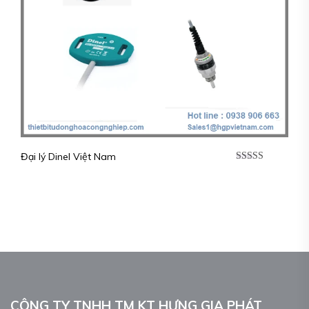
Đại lý Dinel Việt Nam
Được xếp
hạng
5.00
5
sao
CÔNG TY TNHH TM KT HƯNG GIA PHÁT