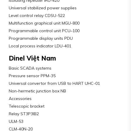
Isolating repeater IRU-420
Universal stabilized power supplies
Level control relay CDSU-522
Multifunction graphical unit MGU-800
Programmable control unit PCU–100
Programmable display units PDU
Local process indicator LDU-401
Dinel Việt Nam
Basic SCADA systems
Pressure sensor PPM-35
Universal convertor from USB to HART UHC-01
Non-hermetic junction box NB
Accessories
Telescopic bracket
Relay ST3P3lB2
ULM-53
CLM-40N-20