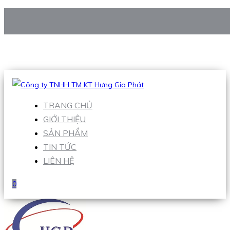
CÔNG TY TNHH TM KT HƯNG GIA PHÁT
Hotline
:
0938 906 663
Email
:
Sales1@hgpvietnam.com
TRANG CHỦ
GIỚI THIỆU
SẢN PHẨM
TIN TỨC
LIÊN HỆ
0