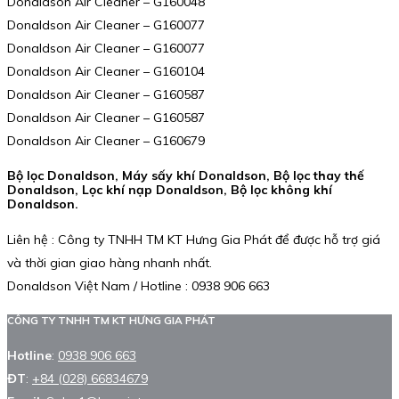
Donaldson Air Cleaner – G160048
Donaldson Air Cleaner – G160077
Donaldson Air Cleaner – G160077
Donaldson Air Cleaner – G160104
Donaldson Air Cleaner – G160587
Donaldson Air Cleaner – G160587
Donaldson Air Cleaner – G160679
Bộ lọc Donaldson, Máy sấy khí Donaldson, Bộ lọc thay thế
Donaldson, Lọc khí nạp Donaldson, Bộ lọc không khí
Donaldson.
Liên hệ : Công ty TNHH TM KT Hưng Gia Phát để được hỗ trợ giá
và thời gian giao hàng nhanh nhất.
Donaldson Việt Nam / Hotline : 0938 906 663
CÔNG TY TNHH TM KT HƯNG GIA PHÁT
Hotline
:
0938 906 663
ĐT
:
+84 (028) 66834679