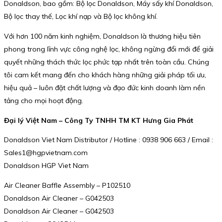
Donaldson, bao gồm: Bộ lọc Donaldson, Máy sấy khí Donaldson,
Bộ lọc thay thế, Lọc khí nạp và Bộ lọc không khí.
Với hơn 100 năm kinh nghiệm, Donaldson là thương hiệu tiên
phong trong lĩnh vực công nghệ lọc, không ngừng đổi mới để giải
quyết những thách thức lọc phức tạp nhất trên toàn cầu. Chúng
tôi cam kết mang đến cho khách hàng những giải pháp tối ưu,
hiệu quả – luôn đặt chất lượng và đạo đức kinh doanh làm nền
tảng cho mọi hoạt động.
Đại lý Việt Nam – Công Ty TNHH TM KT Hưng Gia Phát
Donaldson Viet Nam Distributor / Hotline : 0938 906 663 / Email :
Sales1@hgpvietnam.com
Donaldson HGP Viet Nam
Air Cleaner Baffle Assembly – P102510
Donaldson Air Cleaner – G042503
Donaldson Air Cleaner – G042503