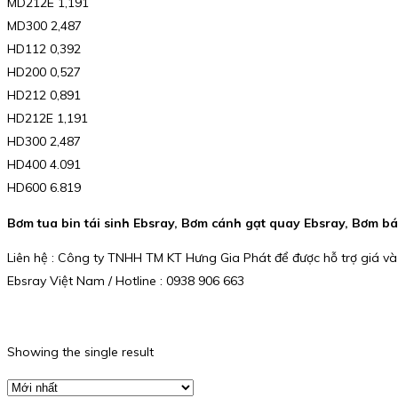
MD212E 1,191
MD300 2,487
HD112 0,392
HD200 0,527
HD212 0,891
HD212E 1,191
HD300 2,487
HD400 4.091
HD600 6.819
Bơm tua bin tái sinh Ebsray, Bơm cánh gạt quay Ebsray, Bơm b
Liên hệ : Công ty TNHH TM KT Hưng Gia Phát để được hỗ trợ giá và
Ebsray Việt Nam / Hotline : 0938 906 663
Showing the single result