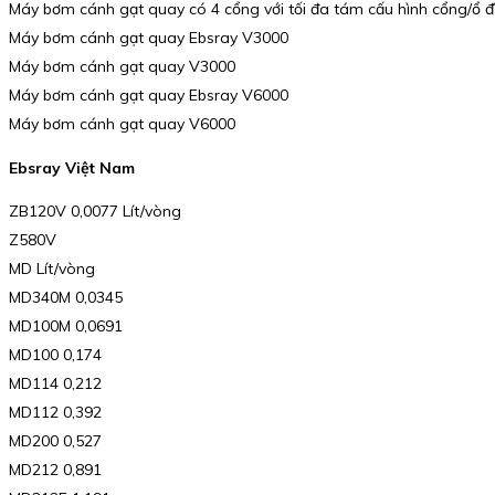
Máy bơm cánh gạt quay có 4 cổng với tối đa tám cấu hình cổng/ổ đĩ
Máy bơm cánh gạt quay Ebsray V3000
Máy bơm cánh gạt quay V3000
Máy bơm cánh gạt quay Ebsray V6000
Máy bơm cánh gạt quay V6000
Ebsray Việt Nam
ZB120V 0,0077 Lít/vòng
Z580V
MD Lít/vòng
MD340M 0,0345
MD100M 0,0691
MD100 0,174
MD114 0,212
MD112 0,392
MD200 0,527
MD212 0,891