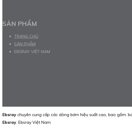
SẢN PHẨM
TRANG CHỦ
SẢN PHẨM
EBSRAY VIỆT NAM
Ebsray
chuyên cung cấp các dòng bơm hiệu suất cao, bao gồm: bơm
Ebsray
. Ebsray Việt Nam