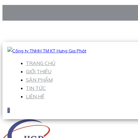
CÔNG TY TNHH TM KT HƯNG GIA PHÁT
Hotline
:
0938 906 663
Email
:
Sales1@hgpvietnam.com
TRANG CHỦ
GIỚI THIỆU
SẢN PHẨM
TIN TỨC
LIÊN HỆ
0