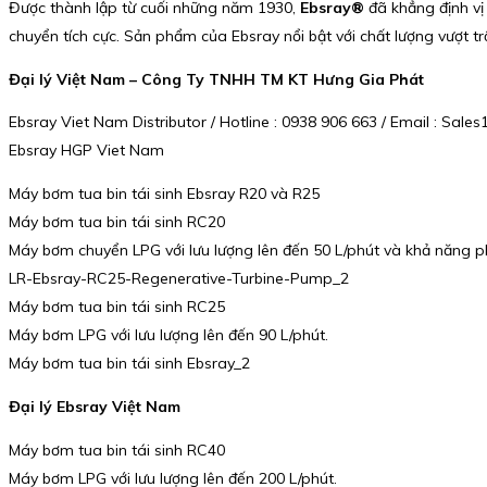
Được thành lập từ cuối những năm 1930,
Ebsray®
đã khẳng định vị
chuyển tích cực. Sản phẩm của Ebsray nổi bật với chất lượng vượt trộ
Đại lý Việt Nam – Công Ty TNHH TM KT Hưng Gia Phát
Ebsray Viet Nam Distributor / Hotline : 0938 906 663 / Email : Sa
Ebsray HGP Viet Nam
Máy bơm tua bin tái sinh Ebsray R20 và R25
Máy bơm tua bin tái sinh RC20
Máy bơm chuyển LPG với lưu lượng lên đến 50 L/phút và khả năng 
LR-Ebsray-RC25-Regenerative-Turbine-Pump_2
Máy bơm tua bin tái sinh RC25
Máy bơm LPG với lưu lượng lên đến 90 L/phút.
Máy bơm tua bin tái sinh Ebsray_2
Đại lý Ebsray Việt Nam
Máy bơm tua bin tái sinh RC40
Máy bơm LPG với lưu lượng lên đến 200 L/phút.