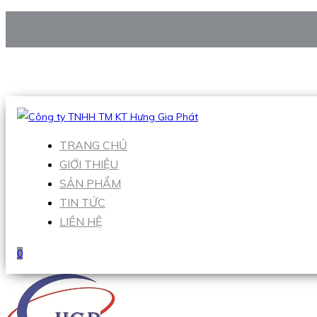
CÔNG TY TNHH TM KT HƯNG GIA PHÁT
Hotline
:
0938 906 663
Email
:
Sales1@hgpvietnam.com
TRANG CHỦ
GIỚI THIỆU
SẢN PHẨM
TIN TỨC
LIÊN HỆ
0