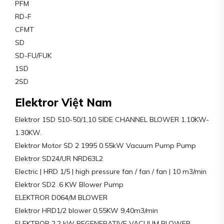
PFM
RD-F
CFMT
SD
SD-FU/FUK
1SD
2SD
Elektror Việt Nam
Elektror 1SD 510-50/1,10 SIDE CHANNEL BLOWER 1.10KW-
1.30KW.
Elektror Motor SD 2 1995 0.55kW Vacuum Pump Pump
Elektror SD24/UR NRD63L2
Electric | HRD 1/5 | high pressure fan / fan / fan | 10 m3/min
Elektror SD2 .6 KW Blower Pump
ELEKTROR D064/M BLOWER
Elektror HRD1/2 blower 0,55KW 9,40m3/min
ELEKTROR 2.2 kW REGENERATIVE VACUUM BLOWER