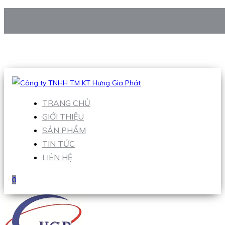
CÔNG TY TNHH TM KT HƯNG GIA PHÁT
Hotline
:
0938 906 663
Email
:
Sales1@hgpvietnam.com
TRANG CHỦ
GIỚI THIỆU
SẢN PHẨM
TIN TỨC
LIÊN HỆ
0