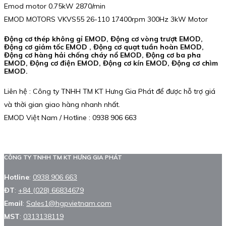
Emod motor 0.75kW 2870/min
EMOD MOTORS VKVS55 26-110 17400rpm 300Hz 3kW Motor
Động cơ thép không gỉ EMOD, Động cơ vòng trượt EMOD,
Động cơ giảm tốc EMOD , Động cơ quạt tuần hoàn EMOD,
Động cơ hàng hải chống cháy nổ EMOD, Động cơ ba pha
EMOD, Động cơ điện EMOD, Động cơ kín EMOD, Động cơ chìm
EMOD.
Liên hệ : Công ty TNHH TM KT Hưng Gia Phát để được hỗ trợ giá
và thời gian giao hàng nhanh nhất.
EMOD Việt Nam / Hotline : 0938 906 663
CÔNG TY TNHH TM KT HƯNG GIA PHÁT
Hotline
:
0938 906 663
ĐT
:
+84 (028) 66834679
Email
:
Sales1@hgpvietnam.com
MST
:
0313138119