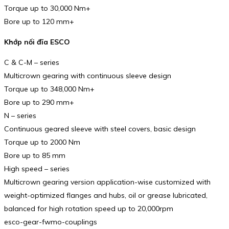
Torque up to 30,000 Nm+
Bore up to 120 mm+
Khớp nối đĩa ESCO
C & C-M – series
Multicrown gearing with continuous sleeve design
Torque up to 348,000 Nm+
Bore up to 290 mm+
N – series
Continuous geared sleeve with steel covers, basic design
Torque up to 2000 Nm
Bore up to 85 mm
High speed – series
Multicrown gearing version application-wise customized with
weight-optimized flanges and hubs, oil or grease lubricated,
balanced for high rotation speed up to 20,000rpm
esco-gear-fwmo-couplings