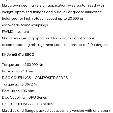
Multicrown gearing version application-wise customized with
weight-optimized flanges and hubs, oil or grease lubricated,
balanced for high rotation speed up to 20,000rpm
esco-gear-fwmo-couplings
FWMO – variant
Multicrown gearing optimized for wind mill applications
accommodating misalignment combinations up to 2 (4) degrees
Khớp nối đĩa ESCO
Torque up to 260,000 Nm
Bore up to 240 mm
DISC COUPLINGS – COMPOSITE SERIES
Torque up to 3672 Nm
Bore up to 106 mm
Disc Coupling – DPU Series
DISC COUPLINGS – DPU series
Multidisc and flange packed subassembly version with anti-spark