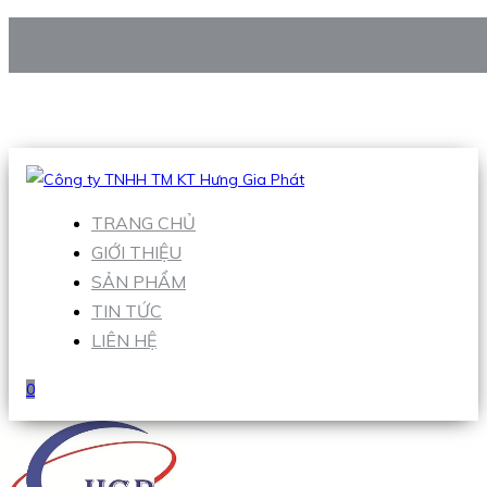
CÔNG TY TNHH TM KT HƯNG GIA PHÁT
Hotline
:
0938 906 663
Email
:
Sales1@hgpvietnam.com
TRANG CHỦ
GIỚI THIỆU
SẢN PHẨM
TIN TỨC
LIÊN HỆ
0