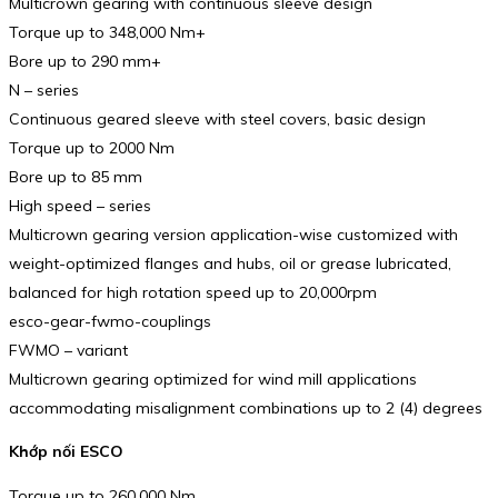
Multicrown gearing with continuous sleeve design
Torque up to 348,000 Nm+
Bore up to 290 mm+
N – series
Continuous geared sleeve with steel covers, basic design
Torque up to 2000 Nm
Bore up to 85 mm
High speed – series
Multicrown gearing version application-wise customized with
weight-optimized flanges and hubs, oil or grease lubricated,
balanced for high rotation speed up to 20,000rpm
esco-gear-fwmo-couplings
FWMO – variant
Multicrown gearing optimized for wind mill applications
accommodating misalignment combinations up to 2 (4) degrees
Khớp nối ESCO
Torque up to 260,000 Nm