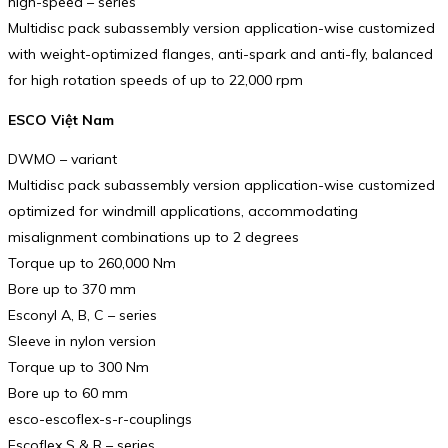
high-speed – series
Multidisc pack subassembly version application-wise customized
with weight-optimized flanges, anti-spark and anti-fly, balanced
for high rotation speeds of up to 22,000 rpm
ESCO Việt Nam
DWMO – variant
Multidisc pack subassembly version application-wise customized
optimized for windmill applications, accommodating
misalignment combinations up to 2 degrees
Torque up to 260,000 Nm
Bore up to 370 mm
Esconyl A, B, C – series
Sleeve in nylon version
Torque up to 300 Nm
Bore up to 60 mm
esco-escoflex-s-r-couplings
Escoflex S & R – series