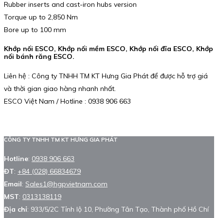
Rubber inserts and cast-iron hubs version
Torque up to 2,850 Nm
Bore up to 100 mm
Khớp nối ESCO, Khớp nối mềm ESCO, Khớp nối đĩa ESCO, Khớp
nối bánh răng ESCO.
Liên hệ : Công ty TNHH TM KT Hưng Gia Phát để được hỗ trợ giá
và thời gian giao hàng nhanh nhất.
ESCO Việt Nam / Hotline : 0938 906 663
CÔNG TY TNHH TM KT HƯNG GIA PHÁT
Hotline
:
0938 906 663
ĐT
:
+84 (028) 66834679
Email
:
Sales1@hgpvietnam.com
MST
:
0313138119
Địa chỉ
: 933/5/2C Tỉnh lộ 10, Phường Tân Tạo, Thành phố Hồ Chí