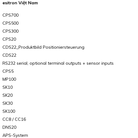
esitron Việt Nam
CPS700
CPS500
CPS300
CPS20
CDS22_Produktbild Positioniersteuerung
CDS22
RS232 serial, optional terminal outputs + sensor inputs
CPS5
MP100
SK10
SK20
SK30
SK100
CC8 / CC16
DNS20
APS-System