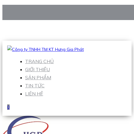
CÔNG TY TNHH TM KT HƯNG GIA PHÁT
Hotline
:
0938 906 663
Email
:
Sales1@hgpvietnam.com
TRANG CHỦ
GIỚI THIỆU
SẢN PHẨM
TIN TỨC
LIÊN HỆ
0