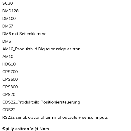
SC30
DMD128
DM100
DM57
DM6 mit Seitenklemme
DM6
AM10_Produktbild Digitalanzeige esitron
AM10
HBG10
CPS700
CPS500
CPS300
CPS20
CDS22_Produktbild Positioniersteuerung
CDS22
RS232 serial, optional terminal outputs + sensor inputs
Đại lý esitron Việt Nam