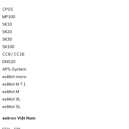
CPS5
MP100
SK10
SK20
SK30
SK100
CC8 / CC16
DNS20
APS-System
esiMot micro
esiMot M 7.1
esiMot M
esiMot XL
esiMot SL
esitron Việt Nam