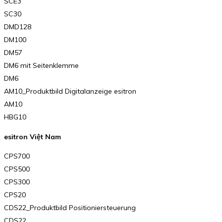
SCE3
SC30
DMD128
DM100
DM57
DM6 mit Seitenklemme
DM6
AM10_Produktbild Digitalanzeige esitron
AM10
HBG10
esitron Việt Nam
CPS700
CPS500
CPS300
CPS20
CDS22_Produktbild Positioniersteuerung
CDS22