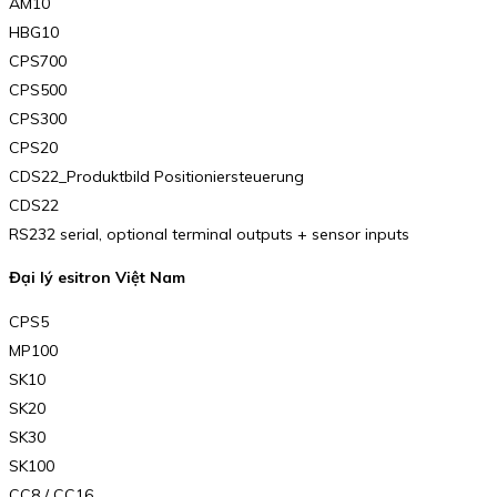
AM10
HBG10
CPS700
CPS500
CPS300
CPS20
CDS22_Produktbild Positioniersteuerung
CDS22
RS232 serial, optional terminal outputs + sensor inputs
Đại lý esitron Việt Nam
CPS5
MP100
SK10
SK20
SK30
SK100
CC8 / CC16