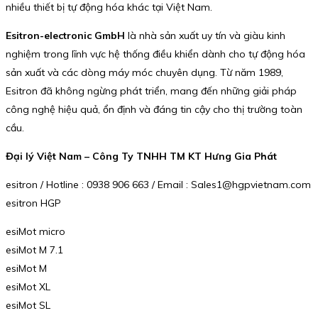
nhiều thiết bị tự động hóa khác tại Việt Nam.
Esitron-electronic GmbH
là nhà sản xuất uy tín và giàu kinh
nghiệm trong lĩnh vực hệ thống điều khiển dành cho tự động hóa
sản xuất và các dòng máy móc chuyên dụng. Từ năm 1989,
Esitron đã không ngừng phát triển, mang đến những giải pháp
công nghệ hiệu quả, ổn định và đáng tin cậy cho thị trường toàn
cầu.
Đại lý Việt Nam – Công Ty TNHH TM KT Hưng Gia Phát
esitron / Hotline : 0938 906 663 / Email : Sales1@hgpvietnam.com
esitron HGP
esiMot micro
esiMot M 7.1
esiMot M
esiMot XL
esiMot SL