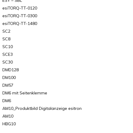
ESY – SBL
esiTORQ-TT-0120
esiTORQ-TT-0300
esiTORQ-TT-1480
SC2
SC8
SC10
SCE3
SC30
DMD128
DM100
DM57
DM6 mit Seitenklemme
DM6
AM10_Produktbild Digitalanzeige esitron
AM10
HBG10