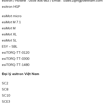
esitron / Hotline : 0938 906 663 / Email : Sales1@hgpvietnam.com
esitron HGP
esiMot micro
esiMot M 7.1
esiMot M
esiMot XL
esiMot SL
ESY – SBL
esiTORQ-TT-0120
esiTORQ-TT-0300
esiTORQ-TT-1480
Đại lý esitron Việt Nam
SC2
SC8
SC10
SCE3