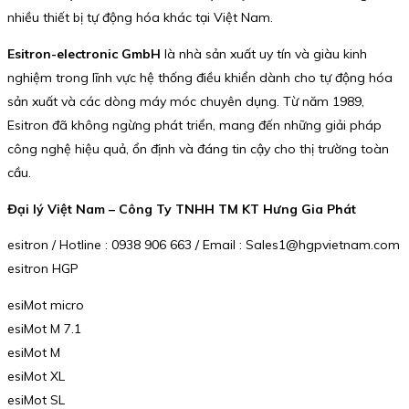
nhiều thiết bị tự động hóa khác tại Việt Nam.
Esitron-electronic GmbH
là nhà sản xuất uy tín và giàu kinh
nghiệm trong lĩnh vực hệ thống điều khiển dành cho tự động hóa
sản xuất và các dòng máy móc chuyên dụng. Từ năm 1989,
Esitron đã không ngừng phát triển, mang đến những giải pháp
công nghệ hiệu quả, ổn định và đáng tin cậy cho thị trường toàn
cầu.
Đại lý Việt Nam – Công Ty TNHH TM KT Hưng Gia Phát
esitron / Hotline : 0938 906 663 / Email : Sales1@hgpvietnam.com
esitron HGP
esiMot micro
esiMot M 7.1
esiMot M
esiMot XL
esiMot SL