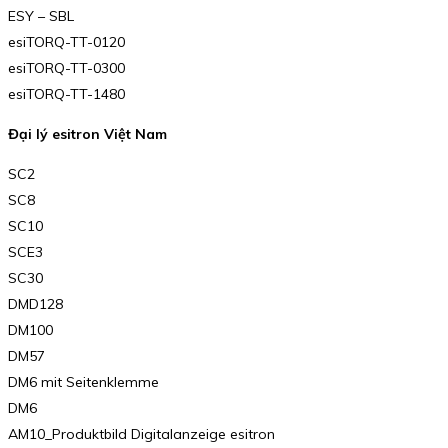
ESY – SBL
esiTORQ-TT-0120
esiTORQ-TT-0300
esiTORQ-TT-1480
Đại lý esitron Việt Nam
SC2
SC8
SC10
SCE3
SC30
DMD128
DM100
DM57
DM6 mit Seitenklemme
DM6
AM10_Produktbild Digitalanzeige esitron