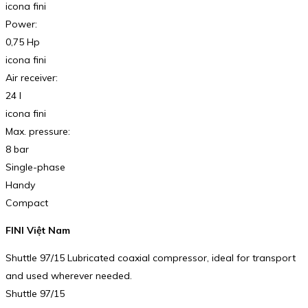
icona fini
Power:
0,75 Hp
icona fini
Air receiver:
24 l
icona fini
Max. pressure:
8 bar
Single-phase
Handy
Compact
FINI Việt Nam
Shuttle 97/15 Lubricated coaxial compressor, ideal for transport
and used wherever needed.
Shuttle 97/15