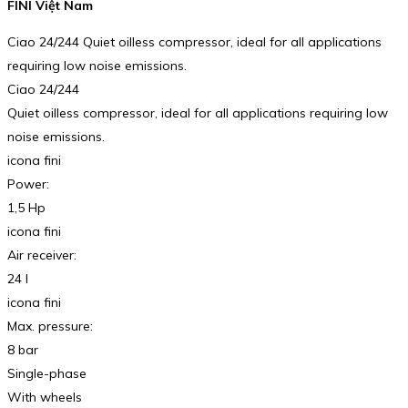
FINI Việt Nam
Ciao 24/244 Quiet oilless compressor, ideal for all applications
requiring low noise emissions.
Ciao 24/244
Quiet oilless compressor, ideal for all applications requiring low
noise emissions.
icona fini
Power:
1,5 Hp
icona fini
Air receiver:
24 l
icona fini
Max. pressure:
8 bar
Single-phase
With wheels