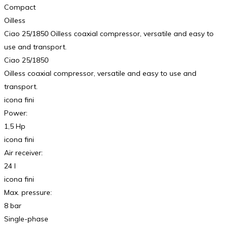
Compact
Oilless
Ciao 25/1850 Oilless coaxial compressor, versatile and easy to
use and transport.
Ciao 25/1850
Oilless coaxial compressor, versatile and easy to use and
transport.
icona fini
Power:
1,5 Hp
icona fini
Air receiver:
24 l
icona fini
Max. pressure:
8 bar
Single-phase