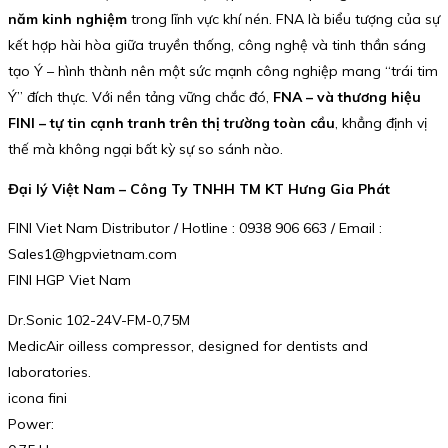
năm kinh nghiệm
trong lĩnh vực khí nén. FNA là biểu tượng của sự
kết hợp hài hòa giữa truyền thống, công nghệ và tinh thần sáng
tạo Ý – hình thành nên một sức mạnh công nghiệp mang “trái tim
Ý” đích thực. Với nền tảng vững chắc đó,
FNA – và thương hiệu
FINI – tự tin cạnh tranh trên thị trường toàn cầu
, khẳng định vị
thế mà không ngại bất kỳ sự so sánh nào.
Đại lý Việt Nam – Công Ty TNHH TM KT Hưng Gia Phát
FINI Viet Nam Distributor / Hotline : 0938 906 663 / Email :
Sales1@hgpvietnam.com
FINI HGP Viet Nam
Dr.Sonic 102-24V-FM-0,75M
MedicAir oilless compressor, designed for dentists and
laboratories.
icona fini
Power: