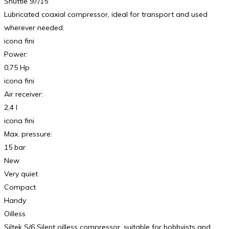
Shuttle 97/15
Lubricated coaxial compressor, ideal for transport and used
wherever needed.
icona fini
Power:
0,75 Hp
icona fini
Air receiver:
2,4 l
icona fini
Max. pressure:
15 bar
New
Very quiet
Compact
Handy
Oilless
Siltek S/6 Silent oilless compressor, suitable for hobbyists and