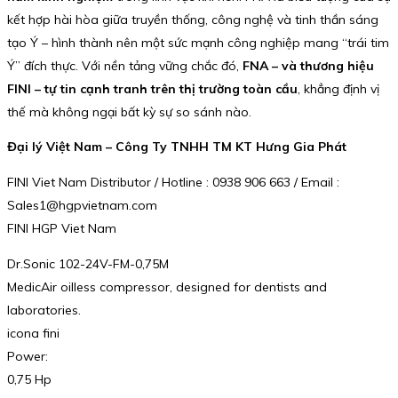
kết hợp hài hòa giữa truyền thống, công nghệ và tinh thần sáng
tạo Ý – hình thành nên một sức mạnh công nghiệp mang “trái tim
Ý” đích thực. Với nền tảng vững chắc đó,
FNA – và thương hiệu
FINI – tự tin cạnh tranh trên thị trường toàn cầu
, khẳng định vị
thế mà không ngại bất kỳ sự so sánh nào.
Đại lý Việt Nam – Công Ty TNHH TM KT Hưng Gia Phát
FINI Viet Nam Distributor / Hotline : 0938 906 663 / Email :
Sales1@hgpvietnam.com
FINI HGP Viet Nam
Dr.Sonic 102-24V-FM-0,75M
MedicAir oilless compressor, designed for dentists and
laboratories.
icona fini
Power:
0,75 Hp