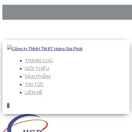
CÔNG TY TNHH TM KT HƯNG GIA PHÁT
Hotline
:
0938 906 663
Email
:
Sales1@hgpvietnam.com
TRANG CHỦ
GIỚI THIỆU
SẢN PHẨM
TIN TỨC
LIÊN HỆ
0