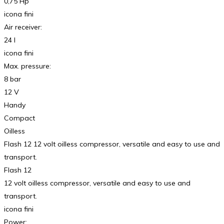
0,75 Hp
icona fini
Air receiver:
24 l
icona fini
Max. pressure:
8 bar
12 V
Handy
Compact
Oilless
Flash 12 12 volt oilless compressor, versatile and easy to use and
transport.
Flash 12
12 volt oilless compressor, versatile and easy to use and
transport.
icona fini
Power: