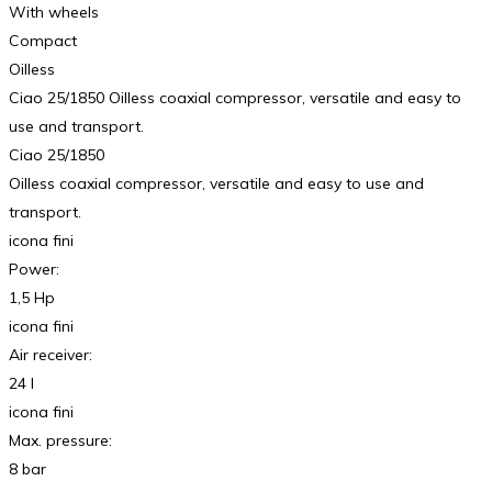
With wheels
Compact
Oilless
Ciao 25/1850 Oilless coaxial compressor, versatile and easy to
use and transport.
Ciao 25/1850
Oilless coaxial compressor, versatile and easy to use and
transport.
icona fini
Power:
1,5 Hp
icona fini
Air receiver:
24 l
icona fini
Max. pressure:
8 bar