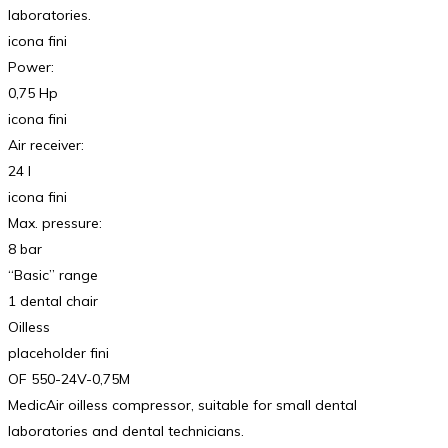
laboratories.
icona fini
Power:
0,75 Hp
icona fini
Air receiver:
24 l
icona fini
Max. pressure:
8 bar
“Basic” range
1 dental chair
Oilless
placeholder fini
OF 550-24V-0,75M
MedicAir oilless compressor, suitable for small dental
laboratories and dental technicians.