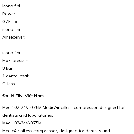
icona fini
Power:
0,75 Hp
icona fini
Air receiver:
– l
icona fini
Max. pressure:
8 bar
1 dental chair
Oilless
Đại lý FINI Việt Nam
Med 102-24V-0,75M MedicAir oilless compressor, designed for
dentists and laboratories.
Med 102-24V-0,75M
MedicAir oilless compressor, designed for dentists and