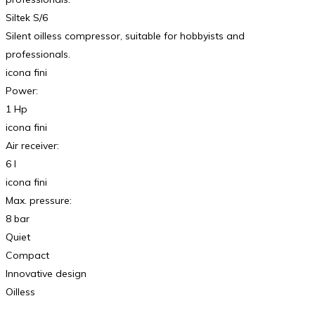
Siltek S/6
Silent oilless compressor, suitable for hobbyists and
professionals.
icona fini
Power:
1 Hp
icona fini
Air receiver:
6 l
icona fini
Max. pressure:
8 bar
Quiet
Compact
Innovative design
Oilless