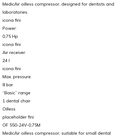
MedicAir oilless compressor, designed for dentists and
laboratories.
icona fini
Power:
0,75 Hp
icona fini
Air receiver:
24 l
icona fini
Max. pressure:
8 bar
“Basic” range
1 dental chair
Oilless
placeholder fini
OF 550-24V-0,75M
MedicAir oilless compressor, suitable for small dental