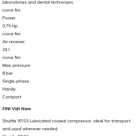
laboratories and dental technicians.
icona fini
Power:
0,75 Hp
icona fini
Air receiver:
24 l
icona fini
Max. pressure:
8 bar
Single-phase
Handy
Compact
FINI Việt Nam
Shuttle 97/15 Lubricated coaxial compressor, ideal for transport
and used wherever needed.