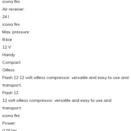
icona fini
Air receiver:
24 l
icona fini
Max. pressure:
8 bar
12 V
Handy
Compact
Oilless
Flash 12 12 volt oilless compressor, versatile and easy to use and
transport.
Flash 12
12 volt oilless compressor, versatile and easy to use and
transport.
icona fini
Power:
0,75 Hp