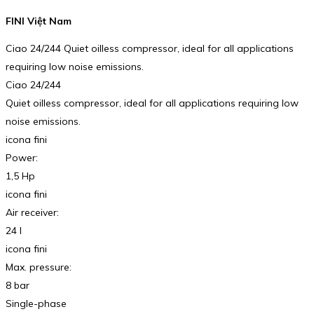
FINI Việt Nam
Ciao 24/244 Quiet oilless compressor, ideal for all applications
requiring low noise emissions.
Ciao 24/244
Quiet oilless compressor, ideal for all applications requiring low
noise emissions.
icona fini
Power:
1,5 Hp
icona fini
Air receiver:
24 l
icona fini
Max. pressure:
8 bar
Single-phase