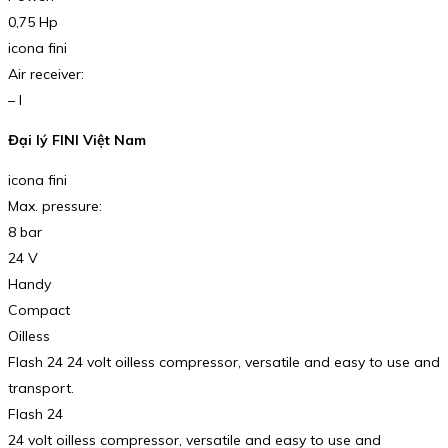
0,75 Hp
icona fini
Air receiver:
– l
Đại lý FINI Việt Nam
icona fini
Max. pressure:
8 bar
24 V
Handy
Compact
Oilless
Flash 24 24 volt oilless compressor, versatile and easy to use and
transport.
Flash 24
24 volt oilless compressor, versatile and easy to use and