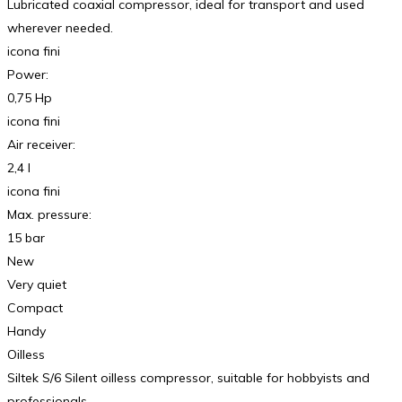
Lubricated coaxial compressor, ideal for transport and used
wherever needed.
icona fini
Power:
0,75 Hp
icona fini
Air receiver:
2,4 l
icona fini
Max. pressure:
15 bar
New
Very quiet
Compact
Handy
Oilless
Siltek S/6 Silent oilless compressor, suitable for hobbyists and
professionals.