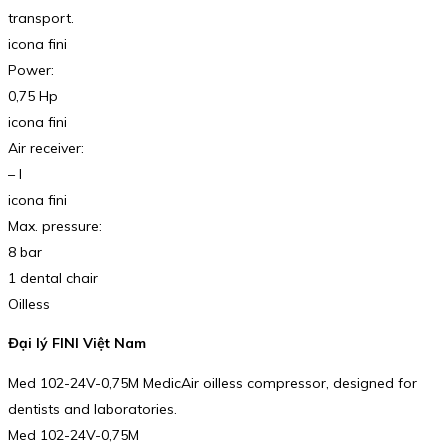
transport.
icona fini
Power:
0,75 Hp
icona fini
Air receiver:
– l
icona fini
Max. pressure:
8 bar
1 dental chair
Oilless
Đại lý FINI Việt Nam
Med 102-24V-0,75M MedicAir oilless compressor, designed for
dentists and laboratories.
Med 102-24V-0,75M