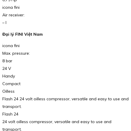
icona fini
Air receiver:
– l
Đại lý FINI Việt Nam
icona fini
Max. pressure:
8 bar
24 V
Handy
Compact
Oilless
Flash 24 24 volt oilless compressor, versatile and easy to use and
transport.
Flash 24
24 volt oilless compressor, versatile and easy to use and
transport.