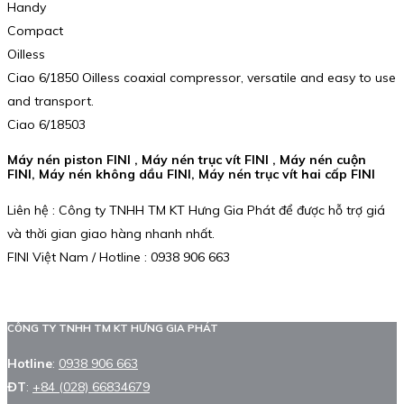
Handy
Compact
Oilless
Ciao 6/1850 Oilless coaxial compressor, versatile and easy to use
and transport.
Ciao 6/18503
Máy nén piston FINI , Máy nén trục vít FINI , Máy nén cuộn
FINI, Máy nén không dầu FINI, Máy nén trục vít hai cấp FINI
Liên hệ : Công ty TNHH TM KT Hưng Gia Phát để được hỗ trợ giá
và thời gian giao hàng nhanh nhất.
FINI Việt Nam / Hotline : 0938 906 663
CÔNG TY TNHH TM KT HƯNG GIA PHÁT
Hotline
:
0938 906 663
ĐT
:
+84 (028) 66834679