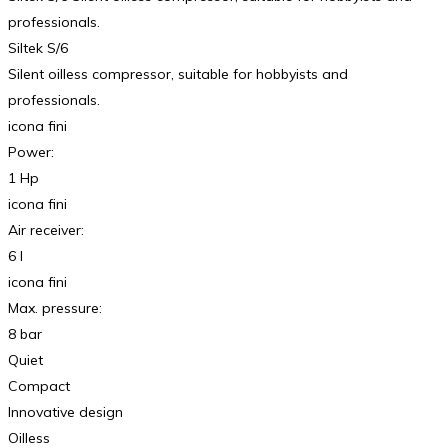
professionals.
Siltek S/6
Silent oilless compressor, suitable for hobbyists and
professionals.
icona fini
Power:
1 Hp
icona fini
Air receiver:
6 l
icona fini
Max. pressure:
8 bar
Quiet
Compact
Innovative design
Oilless