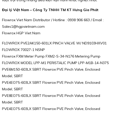
Đại lý Việt Nam – Công Ty TNHH TM KT Hưng Gia Phát
Flowrox Viet Nam Distributor / Hotline : 0938 906 663 / Email :
Sales1@hgpvietnam.com
Flowrox HGP Viet Nam
FLOWROX PVE2AK150-601LX PINCH VALVE W/ ND9103HXV01
FLOWROX 70027-1 NSNP
Flowrox FXM Meter Pump FXM2-S-34-N176 Metering Pump
FLOWROX MODEL LPP-M1 PERISTALIC PUMP LPP-M1B-14-N375
PVE6M150-603LX SBRT Flowrox PVE Pinch Valve, Enclosed
Model, SBRT
PVE4EO75-603LX SBRT Flowrox PVE Pinch Valve, Enclosed
Model, SBRT
PVE8EO75-603LX SBRT Flowrox PVE Pinch Valve, Enclosed
Model, SBRT
PVE4EO75-603LX SBRT Flowrox PVE Pinch Valve, Enclosed