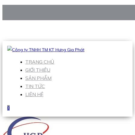
CÔNG TY TNHH TM KT HƯNG GIA PHÁT
Hotline
:
0938 906 663
Email
:
Sales1@hgpvietnam.com
TRANG CHỦ
GIỚI THIỆU
SẢN PHẨM
TIN TỨC
LIÊN HỆ
0