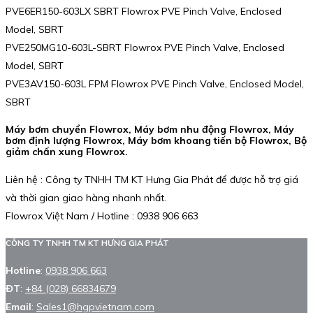
PVE6ER150-603LX SBRT Flowrox PVE Pinch Valve, Enclosed
Model, SBRT
PVE250MG10-603L-SBRT Flowrox PVE Pinch Valve, Enclosed
Model, SBRT
PVE3AV150-603L FPM Flowrox PVE Pinch Valve, Enclosed Model,
SBRT
Máy bơm chuyển Flowrox, Máy bơm nhu động Flowrox, Máy
bơm định lượng Flowrox, Máy bơm khoang tiến bộ Flowrox, Bộ
giảm chấn xung Flowrox.
Liên hệ : Công ty TNHH TM KT Hưng Gia Phát để được hỗ trợ giá
và thời gian giao hàng nhanh nhất.
Flowrox Việt Nam / Hotline : 0938 906 663
CÔNG TY TNHH TM KT HƯNG GIA PHÁT
Hotline
:
0938 906 663
ĐT
:
+84 (028) 66834679
Email
:
Sales1@hgpvietnam.com