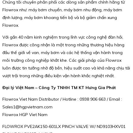
Chúng tôi chuyên phân phối các dòng sản phẩm chính hãng từ
Flowrox như: máy bơm chuyển, máy bơm nhu động, máy bơm
định lượng, máy bơm khoang tiến bộ và bộ giảm chấn xung
Flowrox.
Với gần 40 năm kinh nghiệm trong lĩnh vực công nghệ đàn hồi,
Flowrox được công nhận là một trong những thương hiệu hàng
đầu thế giới về van, máy bơm và các hệ thống vận hành trong
môi trường công nghiệp khắt khe. Các giải pháp của Flowrox
luôn được tin tưởng nhờ độ bền, hiệu suất cao và khả năng chịu tải
vượt trội trong những điều kiện vận hành khắc nghiệt nhất.
Đại lý Việt Nam – Công Ty TNHH TM KT Hưng Gia Phát
Flowrox Viet Nam Distributor / Hotline : 0938 906 663 / Email :
Sales1@hgpvietnam.com
Flowrox HGP Viet Nam
FLOWROX PVE2AK150-601LX PINCH VALVE W/ ND9103HXV01