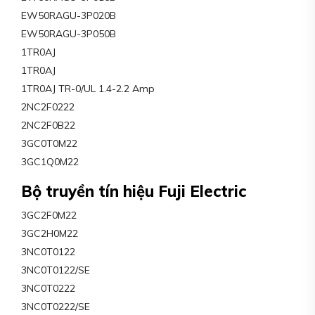
EW50RAGU-3P020B
EW50RAGU-3P050B
1TR0AJ
1TR0AJ
1TR0AJ TR-0/UL 1.4-2.2 Amp
2NC2F0222
2NC2F0B22
3GC0T0M22
3GC1Q0M22
Bộ truyền tín hiệu Fuji Electric
3GC2F0M22
3GC2H0M22
3NC0T0122
3NC0T0122/SE
3NC0T0222
3NC0T0222/SE