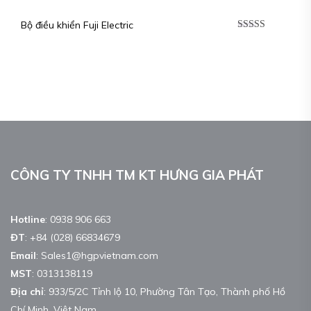
Bộ điều khiển Fuji Electric
Được xếp
hạng
5.00
5
sao
CÔNG TY TNHH TM KT HƯNG GIA PHÁT
Hotline
:
0938 906 663
ĐT
:
+84 (028) 66834679
Email
:
Sales1@hgpvietnam.com
MST
:
0313138119
Địa chỉ
: 933/5/2C Tỉnh lộ 10, Phường Tân Tạo, Thành phố Hồ
Chí Minh, Việt Nam.