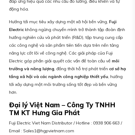
đáp ứng hiệu quả các nhu cầu đo lường, điều khiển và tự
động hóa.
Hướng tới mục tiêu xây dựng một xã hội bền vững,
Fuji
Electric
không ngừng chuyển mình trở thành tập đoàn định
hướng nghiên cứu và phát triển (R&D), tập trung cung cấp
các công nghệ và sản phẩm tiên tiến dựa trên nền tảng
năng lực cốt lõi về công nghệ. Các giải pháp của Fuji
Electric góp phần giải quyết các vấn đề toàn cầu về
môi
trường và năng lượng
, đồng thời hỗ trợ phát triển
cơ sở hạ
tầng xã hội và các ngành công nghiệp thiết yếu
, hướng
tới xây dựng một môi trường sống tốt đẹp và bền vững
hơn.
Đại lý Việt Nam – Công Ty TNHH
TM KT Hưng Gia Phát
Fuji Electric Viet Nam Distributor / Hotline : 0938 906 663 /
Email : Sales1@hgpvietnam.com