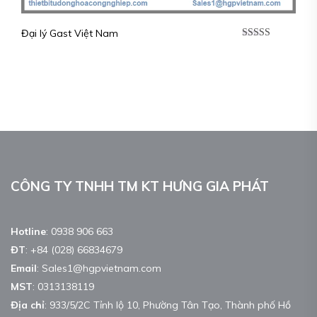
Đại lý Gast Việt Nam
Được xếp
hạng
5.00
5
sao
CÔNG TY TNHH TM KT HƯNG GIA PHÁT
Hotline
:
0938 906 663
ĐT
:
+84 (028) 66834679
Email
:
Sales1@hgpvietnam.com
MST
:
0313138119
Địa chỉ
: 933/5/2C Tỉnh lộ 10, Phường Tân Tạo, Thành phố Hồ