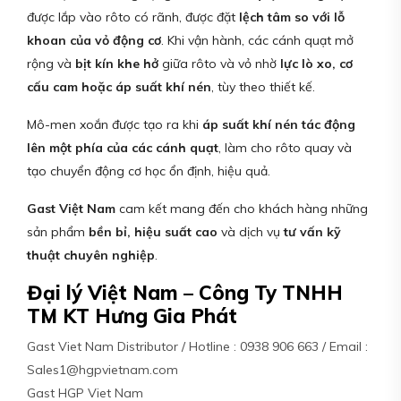
được lắp vào rôto có rãnh, được đặt
lệch tâm so với lỗ
khoan của vỏ động cơ
. Khi vận hành, các cánh quạt mở
rộng và
bịt kín khe hở
giữa rôto và vỏ nhờ
lực lò xo, cơ
cấu cam hoặc áp suất khí nén
, tùy theo thiết kế.
Mô-men xoắn được tạo ra khi
áp suất khí nén tác động
lên một phía của các cánh quạt
, làm cho rôto quay và
tạo chuyển động cơ học ổn định, hiệu quả.
Gast Việt Nam
cam kết mang đến cho khách hàng những
sản phẩm
bền bỉ, hiệu suất cao
và dịch vụ
tư vấn kỹ
thuật chuyên nghiệp
.
Đại lý Việt Nam – Công Ty TNHH
TM KT Hưng Gia Phát
Gast Viet Nam Distributor / Hotline : 0938 906 663 / Email :
Sales1@hgpvietnam.com
Gast HGP Viet Nam