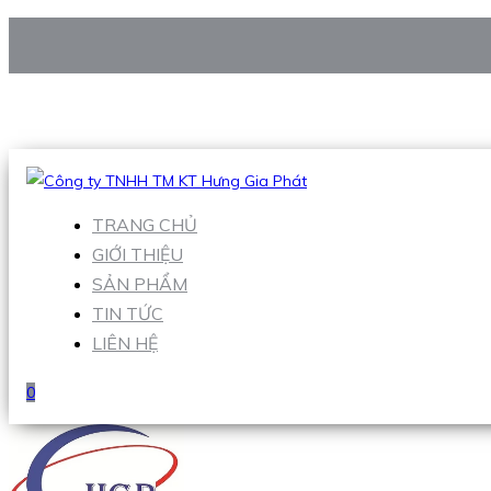
CÔNG TY TNHH TM KT HƯNG GIA PHÁT
Hotline
:
0938 906 663
Email
:
Sales1@hgpvietnam.com
TRANG CHỦ
GIỚI THIỆU
SẢN PHẨM
TIN TỨC
LIÊN HỆ
0