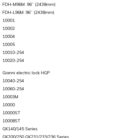
FDH-M96M: 96” (2438mm)
FDH-L96M: 96” (2438mm)
10001
10002
10004
10005
10010-254
10020-254
Gianni electric lock HGP
10040-254
10060-254
10003M
10000
10000ST
10008ST
GK140/145 Series
GK200/250 GK231/233/236 Series