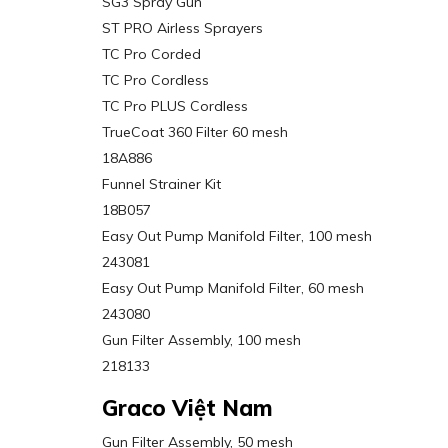
SG3 Spray Gun
ST PRO Airless Sprayers
TC Pro Corded
TC Pro Cordless
TC Pro PLUS Cordless
TrueCoat 360 Filter 60 mesh
18A886
Funnel Strainer Kit
18B057
Easy Out Pump Manifold Filter, 100 mesh
243081
Easy Out Pump Manifold Filter, 60 mesh
243080
Gun Filter Assembly, 100 mesh
218133
Graco Việt Nam
Gun Filter Assembly, 50 mesh