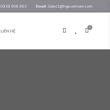
:
0938 906 663
Email
:
Sales1@hgpvietnam.com
0
LIÊN HỆ