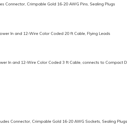
udes Connector, Crimpable Gold 16-20 AWG Pins, Sealing Plugs
Power In and 12-Wire Color Coded 20 ft Cable, Flying Leads
Power In and 12-Wire Color Coded 3 ft Cable, connects to Compact
cludes Connector, Crimpable Gold 16-20 AWG Sockets, Sealing Plug