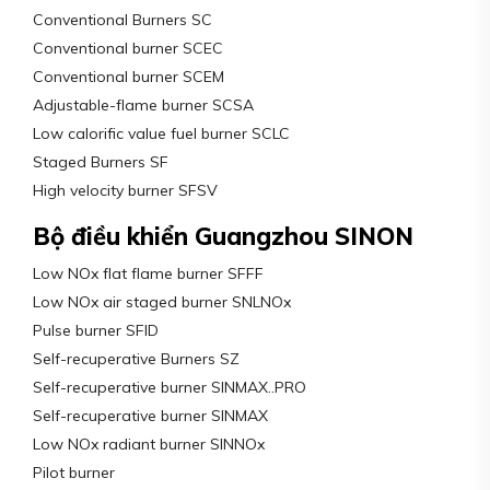
Conventional Burners SC
Conventional burner SCEC
Conventional burner SCEM
Adjustable-flame burner SCSA
Low calorific value fuel burner SCLC
Staged Burners SF
High velocity burner SFSV
Bộ điều khiển Guangzhou SINON
Low NOx flat flame burner SFFF
Low NOx air staged burner SNLNOx
Pulse burner SFID
Self-recuperative Burners SZ
Self-recuperative burner SINMAX..PRO
Self-recuperative burner SINMAX
Low NOx radiant burner SINNOx
Pilot burner