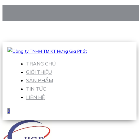
CÔNG TY TNHH TM KT HƯNG GIA PHÁT
Hotline
:
0938 906 663
Email
:
Sales1@hgpvietnam.com
TRANG CHỦ
GIỚI THIỆU
SẢN PHẨM
TIN TỨC
LIÊN HỆ
0