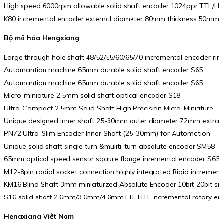
High speed 6000rpm allowable solid shaft encoder 1024ppr TTL/
K80 incremental encoder external diameter 80mm thickness 50mm
Bộ mã hóa Hengxiang
Large through hole shaft 48/52/55/60/65/70 incremental encoder 
Automantion machine 65mm durable solid shaft encoder S65
Automantion machine 65mm durable solid shaft encoder S65
Micro-miniature 2.5mm solid shaft optical encoder S18
Ultra-Compact 2.5mm Solid Shaft High Precision Micro-Miniature
Unique designed inner shaft 25-30mm outer diameter 72mm extra
PN72 Ultra-Slim Encoder Inner Shaft (25-30mm) for Automation
Unique solid shaft single turn &muliti-turn absolute encoder SM58
65mm optical speed sensor sqaure flange inremental encoder S6
M12-8pin radial socket connection highly integrated Rigid increme
KM16 Blind Shaft 3mm miniaturzed Absolute Encoder 10bit-20bit si
S16 solid shaft 2.6mm/3.6mm/4.6mmTTL HTL incremental rotary en
Hengxiang Việt Nam