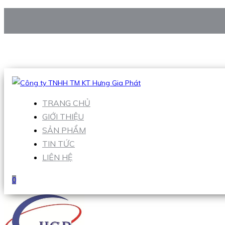
CÔNG TY TNHH TM KT HƯNG GIA PHÁT
Hotline
:
0938 906 663
Email
:
Sales1@hgpvietnam.com
TRANG CHỦ
GIỚI THIỆU
SẢN PHẨM
TIN TỨC
LIÊN HỆ
0