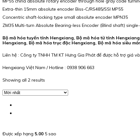
MP55 china absolute rotary encoder through hole gray code turni
Extra-thin 15mm absolute encoder Biss-C/RS485/SSI MP55
Concentric shaft-locking type small absolute encoder MPN35
ZM35 Multi-turn Absolute Bearing-less Encoder (Blind shaft) single-
Bộ mã hóa tuyến tính Hengxiang, Bộ mã hóa từ tính Hengxian
Hengxiang, Bộ mã hóa trục đặc Hengxiang, Bộ mã hóa siêu mỏ
Liên hệ : Công ty TNHH TM KT Hưng Gia Phát để được hỗ trợ giá và
Hengxiang Việt Nam / Hotline : 0938 906 663
Showing all 2 results
Được xếp hạng
5.00
5 sao