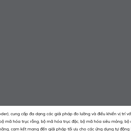
er), cung cấp đa dạng các giải pháp đo lường và điều khiển vị trí v
 bộ mã hóa trục rỗng, bộ mã hóa trục đặc, bộ mã hóa siêu mỏng, bộ
h hãng, cam kết mang đến giải pháp tối ưu cho các ứng dụng tự độ