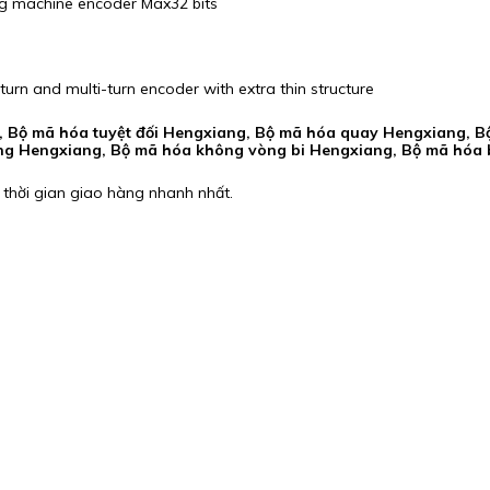
ng machine encoder Max32 bits
turn and multi-turn encoder with extra thin structure
g, Bộ mã hóa tuyệt đối Hengxiang, Bộ mã hóa quay Hengxiang, B
ng Hengxiang, Bộ mã hóa không vòng bi Hengxiang, Bộ mã hóa 
 thời gian giao hàng nhanh nhất.