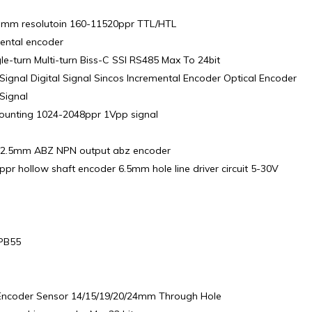
 3mm resolutoin 160-11520ppr TTL/HTL
ental encoder
-turn Multi-turn Biss-C SSI RS485 Max To 24bit
nal Digital Signal Sincos Incremental Encoder Optical Encoder
Signal
ounting 1024-2048ppr 1Vpp signal
aft 2.5mm ABZ NPN output abz encoder
pr hollow shaft encoder 6.5mm hole line driver circuit 5-30V
MPB55
y Encoder Sensor 14/15/19/20/24mm Through Hole