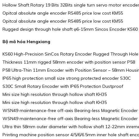
Hollow Shaft Rotary 19 Bits 32Bits single turn servo motor encod
Opitcal absolute angle encoder RS485 price low cost KM55
Opitcal absolute angle encoder RS485 price low cost KM55
Rugged design through hole shaft φ6-15mm Sincos Encoder KS60
Bộ mã hóa Hengxiang
KS60 High-Precision SinCos Rotary Encoder Rugged Through Hole
Thickness 11mm rigged 58mm encoder with position sensor P58
P58 Ultra-Thin 11mm Encoder with Position Sensor – 58mm Housi
IP65 high protection small size strong protected encoder S30C
S30C Small Rotary Encoder with IP65 Protection Dustproof
Mini size high resolution through hollow shaft KH35
Mini size high resolution through hollow shaft KH35
WSN49 maintenance-free off-axis Bearing-less Magnetic Encoder
WSN49 maintenance-free off-axis Bearing-less Magnetic Encoder
Ultra thin 58mm outer diameter with hollow shaft 12-22mm inrem
Printing machine position sensor 4/5/6/6.5mm inner hole shaft enc