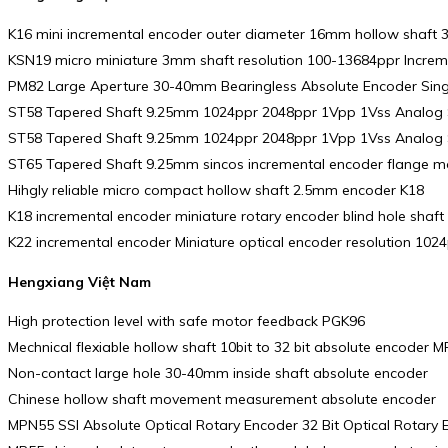
K16 mini incremental encoder outer diameter 16mm hollow shaft
KSN19 micro miniature 3mm shaft resolution 100-13684ppr Increm
PM82 Large Aperture 30-40mm Bearingless Absolute Encoder Single
ST58 Tapered Shaft 9.25mm 1024ppr 2048ppr 1Vpp 1Vss Analog Sig
ST58 Tapered Shaft 9.25mm 1024ppr 2048ppr 1Vpp 1Vss Analog 
ST65 Tapered Shaft 9.25mm sincos incremental encoder flange m
Hihgly reliable micro compact hollow shaft 2.5mm encoder K18
K18 incremental encoder miniature rotary encoder blind hole sh
K22 incremental encoder Miniature optical encoder resolution 1024p
Hengxiang Việt Nam
High protection level with safe motor feedback PGK96
Mechnical flexiable hollow shaft 10bit to 32 bit absolute encoder 
Non-contact large hole 30-40mm inside shaft absolute encoder
Chinese hollow shaft movement measurement absolute encoder
MPN55 SSI Absolute Optical Rotary Encoder 32 Bit Optical Rotar