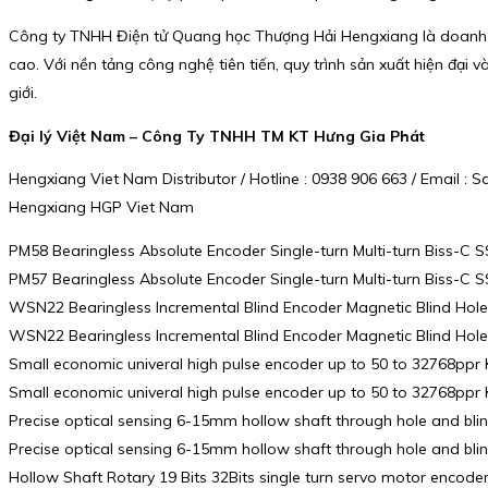
Công ty TNHH Điện tử Quang học Thượng Hải Hengxiang là doanh ng
cao. Với nền tảng công nghệ tiên tiến, quy trình sản xuất hiện đại
giới.
Đại lý Việt Nam – Công Ty TNHH TM KT Hưng Gia Phát
Hengxiang Viet Nam Distributor / Hotline : 0938 906 663 / Email 
Hengxiang HGP Viet Nam
PM58 Bearingless Absolute Encoder Single-turn Multi-turn Biss-C
PM57 Bearingless Absolute Encoder Single-turn Multi-turn Biss-C
WSN22 Bearingless Incremental Blind Encoder Magnetic Blind Hol
WSN22 Bearingless Incremental Blind Encoder Magnetic Blind Hol
Small economic univeral high pulse encoder up to 50 to 32768ppr
Small economic univeral high pulse encoder up to 50 to 32768ppr
Precise optical sensing 6-15mm hollow shaft through hole and bli
Precise optical sensing 6-15mm hollow shaft through hole and bli
Hollow Shaft Rotary 19 Bits 32Bits single turn servo motor encod