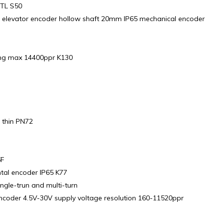
HTL S50
 elevator encoder hollow shaft 20mm IP65 mechanical encoder
ring max 14400ppr K130
 thin PN72
5F
ntal encoder IP65 K77
ngle-trun and multi-turn
coder 4.5V-30V supply voltage resolution 160-11520ppr