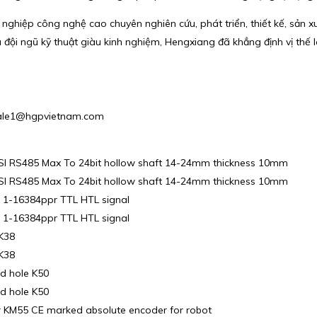
hiệp công nghệ cao chuyên nghiên cứu, phát triển, thiết kế, sản 
 và đội ngũ kỹ thuật giàu kinh nghiệm, Hengxiang đã khẳng định vị th
: Sale1@hgpvietnam.com
 SSI RS485 Max To 24bit hollow shaft 14-24mm thickness 10mm
 SSI RS485 Max To 24bit hollow shaft 14-24mm thickness 10mm
e 1-16384ppr TTL HTL signal
e 1-16384ppr TTL HTL signal
 K38
 K38
nd hole K50
nd hole K50
er KM55 CE marked absolute encoder for robot