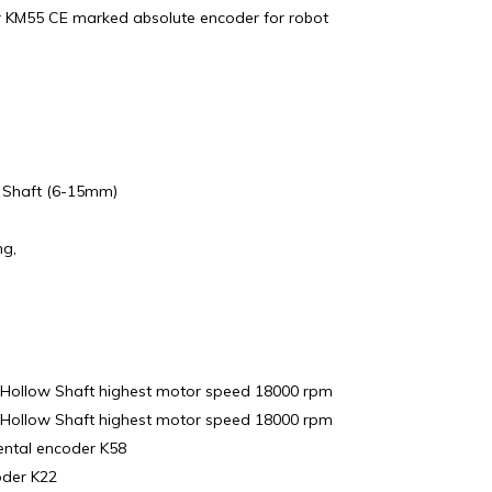
er KM55 CE marked absolute encoder for robot
 Shaft (6-15mm)
ng,
 Hollow Shaft highest motor speed 18000 rpm
 Hollow Shaft highest motor speed 18000 rpm
ental encoder K58
oder K22