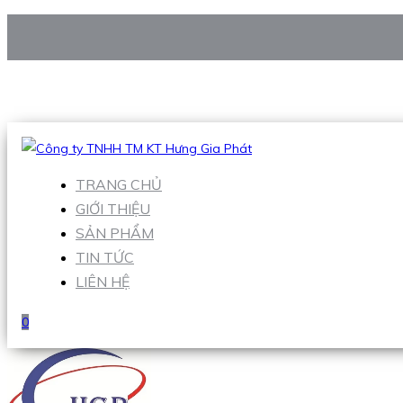
CÔNG TY TNHH TM KT HƯNG GIA PHÁT
Hotline
:
0938 906 663
Email
:
Sales1@hgpvietnam.com
TRANG CHỦ
GIỚI THIỆU
SẢN PHẨM
TIN TỨC
LIÊN HỆ
0