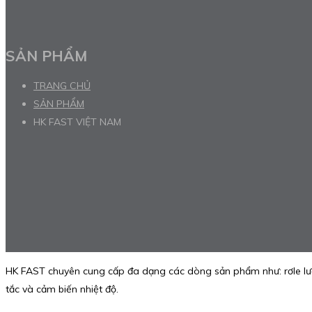
SẢN PHẨM
TRANG CHỦ
SẢN PHẨM
HK FAST VIỆT NAM
HK FAST chuyên cung cấp đa dạng các dòng sản phẩm như: rơle lưỡi
tắc và cảm biến nhiệt độ.