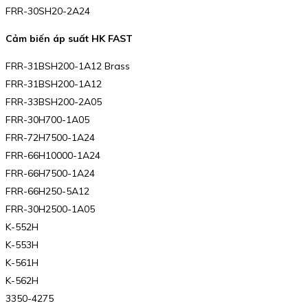
FRR-30SH20-2A24
Cảm biến áp suất HK FAST
FRR-31BSH200-1A12 Brass
FRR-31BSH200-1A12
FRR-33BSH200-2A05
FRR-30H700-1A05
FRR-72H7500-1A24
FRR-66H10000-1A24
FRR-66H7500-1A24
FRR-66H250-5A12
FRR-30H2500-1A05
K-552H
K-553H
K-561H
K-562H
3350-4275