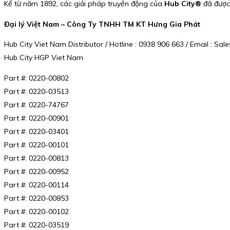
Kể từ năm 1892, các giải pháp truyền động của
Hub City®
đã được 
Đại lý Việt Nam – Công Ty TNHH TM KT Hưng Gia Phát
Hub City Viet Nam Distributor / Hotline : 0938 906 663 / Email : 
Hub City HGP Viet Nam
Part #: 0220-00802
Part #: 0220-03513
Part #: 0220-74767
Part #: 0220-00901
Part #: 0220-03401
Part #: 0220-00101
Part #: 0220-00813
Part #: 0220-00952
Part #: 0220-00114
Part #: 0220-00853
Part #: 0220-00102
Part #: 0220-03519