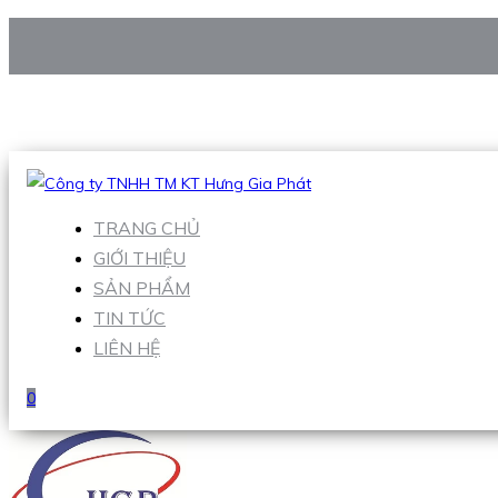
CÔNG TY TNHH TM KT HƯNG GIA PHÁT
Hotline
:
0938 906 663
Email
:
Sales1@hgpvietnam.com
TRANG CHỦ
GIỚI THIỆU
SẢN PHẨM
TIN TỨC
LIÊN HỆ
0