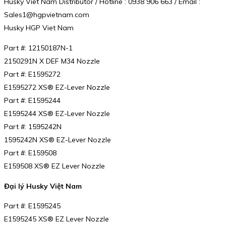
Husky Viet Nam Distributor / Hotline : 0938 906 663 / Email :
Sales1@hgpvietnam.com
Husky HGP Viet Nam
Part #: 12150187N-1
2150291N X DEF M34 Nozzle
Part #: E1595272
E1595272 XS® EZ-Lever Nozzle
Part #: E1595244
E1595244 XS® EZ-Lever Nozzle
Part #: 1595242N
1595242N XS® EZ-Lever Nozzle
Part #: E159508
E159508 XS® EZ Lever Nozzle
Đại lý Husky Việt Nam
Part #: E1595245
E1595245 XS® EZ Lever Nozzle