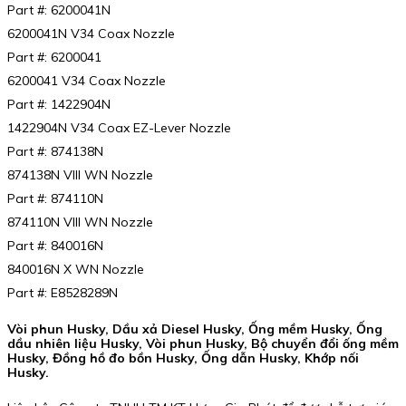
Part #: 6200041N
6200041N V34 Coax Nozzle
Part #: 6200041
6200041 V34 Coax Nozzle
Part #: 1422904N
1422904N V34 Coax EZ-Lever Nozzle
Part #: 874138N
874138N VIII WN Nozzle
Part #: 874110N
874110N VIII WN Nozzle
Part #: 840016N
840016N X WN Nozzle
Part #: E8528289N
Vòi phun Husky, Dầu xả Diesel Husky, Ống mềm Husky, Ống
dầu nhiên liệu Husky, Vòi phun Husky, Bộ chuyển đổi ống mềm
Husky, Đồng hồ đo bồn Husky, Ống dẫn Husky, Khớp nối
Husky.