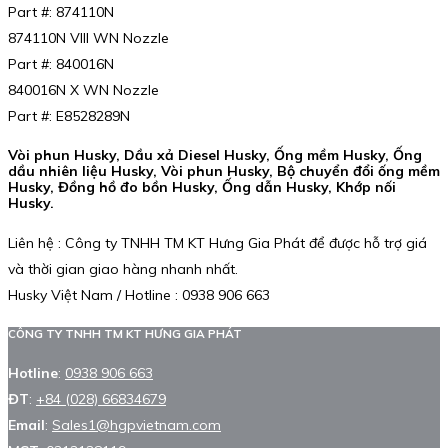
Part #: 874110N
874110N VIII WN Nozzle
Part #: 840016N
840016N X WN Nozzle
Part #: E8528289N
Vòi phun Husky, Dầu xả Diesel Husky, Ống mềm Husky, Ống
dầu nhiên liệu Husky, Vòi phun Husky, Bộ chuyển đổi ống mềm
Husky, Đồng hồ đo bồn Husky, Ống dẫn Husky, Khớp nối
Husky.
Liên hệ : Công ty TNHH TM KT Hưng Gia Phát để được hỗ trợ giá
và thời gian giao hàng nhanh nhất.
Husky Việt Nam / Hotline : 0938 906 663
CÔNG TY TNHH TM KT HƯNG GIA PHÁT
Hotline
:
0938 906 663
ĐT
:
+84 (028) 66834679
Email
:
Sales1@hgpvietnam.com