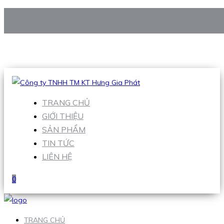
CÔNG TY TNHH TM KT HƯNG GIA PHÁT
Hotline
:
0938 906 663
Email
:
Sales1@hgpvietnam.com
TRANG CHỦ
GIỚI THIỆU
SẢN PHẨM
TIN TỨC
LIÊN HỆ
0
TRANG CHỦ