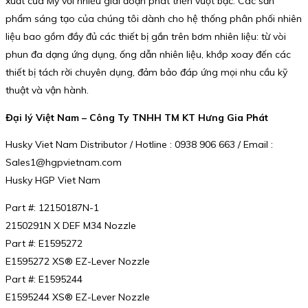
xuất của Mỹ với nhiều giai đoạn phát triển vượt bậc. Các sản
phẩm sáng tạo của chúng tôi dành cho hệ thống phân phối nhiên
liệu bao gồm đầy đủ các thiết bị gắn trên bơm nhiên liệu: từ vòi
phun đa dạng ứng dụng, ống dẫn nhiên liệu, khớp xoay đến các
thiết bị tách rời chuyên dụng, đảm bảo đáp ứng mọi nhu cầu kỹ
thuật và vận hành.
Đại lý Việt Nam – Công Ty TNHH TM KT Hưng Gia Phát
Husky Viet Nam Distributor / Hotline : 0938 906 663 / Email :
Sales1@hgpvietnam.com
Husky HGP Viet Nam
Part #: 12150187N-1
2150291N X DEF M34 Nozzle
Part #: E1595272
E1595272 XS® EZ-Lever Nozzle
Part #: E1595244
E1595244 XS® EZ-Lever Nozzle