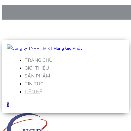
CÔNG TY TNHH TM KT HƯNG GIA PHÁT
Hotline
:
0938 906 663
Email
:
Sales1@hgpvietnam.com
TRANG CHỦ
GIỚI THIỆU
SẢN PHẨM
TIN TỨC
LIÊN HỆ
0