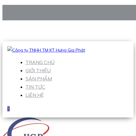
CÔNG TY TNHH TM KT HƯNG GIA PHÁT
Hotline
:
0938 906 663
Email
:
Sales1@hgpvietnam.com
TRANG CHỦ
GIỚI THIỆU
SẢN PHẨM
TIN TỨC
LIÊN HỆ
0