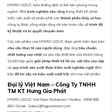
HYDRO LEDUC luôn khẳng định vị thế tiên phong trong
ngành. Nhờ
kinh nghiệm sâu rộng
trong thiết kế, phát
triển, sản xuất và phân phối các
thành phần thủy cơ học
,
công ty được công nhận rộng rãi trên toàn cầu về
trình độ
kỹ thuật và bí quyết chuyên môn
.
Các sản phẩm của HYDRO LEDUC được phát triển dựa trên
nhu cầu thực tế của người dùng
, đáp ứng
tiêu chuẩn
chất lượng cao nhất
và yêu cầu khắt khe của khách hàng.
Sự kết hợp giữa
giải pháp thiết kế tối ưu
,
vật liệu cao cấp
và
quy trình sản xuất được kiểm soát nghiêm ngặt
đảm
bảo
độ tin cậy và hiệu suất vượt trội
cho mọi sản phẩm.
Đại lý Việt Nam – Công Ty TNHH
TM KT Hưng Gia Phát
HYDRO LEDUC Viet Nam Distributor / Hotline : 0938 906
663 / Email : Sales1@hgpvietnam.com