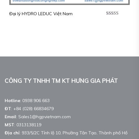
Đại lý HYDRO LEDUC Việt Nam
Được xếp
hạng
5.00
5
sao
CÔNG TY TNHH TM KT HƯNG GIA PHÁT
Hotline
:
0938 906 663
ĐT
:
+84 (028) 66834679
Email
:
Sales1@hgpvietnam.com
MST
:
0313138119
Địa chỉ
: 933/5/2C Tỉnh lộ 10, Phường Tân Tạo, Thành phố Hồ