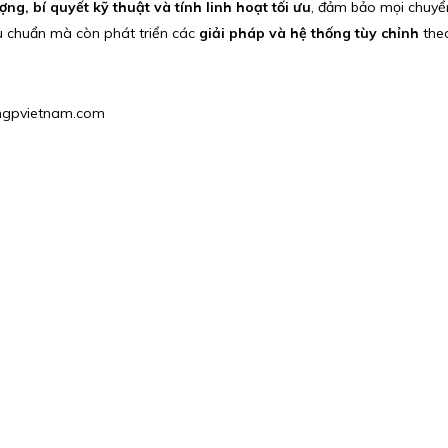
ợng, bí quyết kỹ thuật và tính linh hoạt tối ưu
, đảm bảo mọi chuy
u chuẩn mà còn phát triển các
giải pháp và hệ thống tùy chỉnh
theo
1@hgpvietnam.com