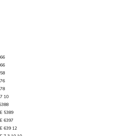
266
266
258
376
378
7 10
5388
.E 5389
.E 6397
E 639 12
E 7 3 10 10