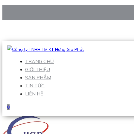
CÔNG TY TNHH TM KT HƯNG GIA PHÁT
Hotline
:
0938 906 663
Email
:
Sales1@hgpvietnam.com
TRANG CHỦ
GIỚI THIỆU
SẢN PHẨM
TIN TỨC
LIÊN HỆ
0