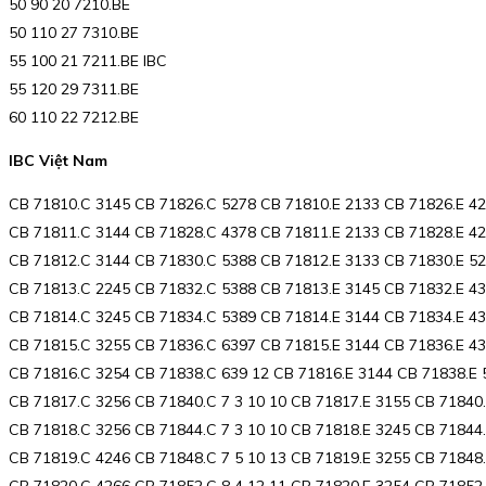
50 90 20 7210.BE
50 110 27 7310.BE
55 100 21 7211.BE IBC
55 120 29 7311.BE
60 110 22 7212.BE
IBC Việt Nam
CB 71810.C 3145 CB 71826.C 5278 CB 71810.E 2133 CB 71826.E 4
CB 71811.C 3144 CB 71828.C 4378 CB 71811.E 2133 CB 71828.E 4
CB 71812.C 3144 CB 71830.C 5388 CB 71812.E 3133 CB 71830.E 5
CB 71813.C 2245 CB 71832.C 5388 CB 71813.E 3145 CB 71832.E 4
CB 71814.C 3245 CB 71834.C 5389 CB 71814.E 3144 CB 71834.E 4
CB 71815.C 3255 CB 71836.C 6397 CB 71815.E 3144 CB 71836.E 43
CB 71816.C 3254 CB 71838.C 639 12 CB 71816.E 3144 CB 71838.E 
CB 71817.C 3256 CB 71840.C 7 3 10 10 CB 71817.E 3155 CB 71840
CB 71818.C 3256 CB 71844.C 7 3 10 10 CB 71818.E 3245 CB 71844
CB 71819.C 4246 CB 71848.C 7 5 10 13 CB 71819.E 3255 CB 71848.
CB 71820.C 4266 CB 71852.C 8 4 12 11 CB 71820.E 3254 CB 71852.