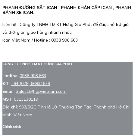
PHANH ĐƯỜNG SẮT ICAN , PHANH KHẨN CẤP ICAN , PHANH
BÁNH XE ICAN.
Liên hệ : Công ty TNHH TM KT Hưng Gia Phát để được hỗ trợ giá
và thời gian giao hàng nhanh nhất.
Ican Việt Nam / Hotline : 0938 906 663
CÔNG TY TNHH TM KT HƯNG GIA PHÁT
Hotline
:
0938 906 663
ĐT
:
+84 (028) 66834679
Email
:
Sales1@hgpvietnam.com
MST
:
0313138119
Địa chỉ
: 933/5/2C Tỉnh lộ 10, Phường Tân Tạo, Thành phố Hồ Chí
Minh, Việt Nam.
Chính sách