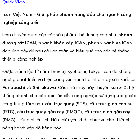
Quick View
Ican Việt Nam – Giải pháp phanh hàng đầu cho ngành công
nghiệp cảng biển
Ican chuyên cung cấp các sản phẩm chất lượng cao như:
phanh
đường sắt ICAN, phanh khẩn cấp ICAN, phanh bánh xe ICAN
–
đáp ứng đầy đủ nhu cầu an toàn và hiệu quả cho các hệ thống
thiết bị công nghiệp.
Được thành lập từ năm 1968 tại Kyobashi, Tokyo, Ican đã không
ngừng phát triển và hiện đang vận hành hai nhà máy sản xuất tại
Funabashi
và
Shirakawa
. Các nhà máy này chuyên sản xuất hệ
thống phanh cho các loại cần cẩu công nghiệp sử dụng trong các
cảng trung tâm như:
cầu trục quay (STS), cầu trục giàn cao su
(RTG), cầu trục quay gắn ray (RMQC), cầu trục giàn gắn ray
(RMG)
… cùng nhiều linh kiện thiết yếu khác phục vụ cho thiết bị
nâng hạ và xếp dỡ hàng hóa.