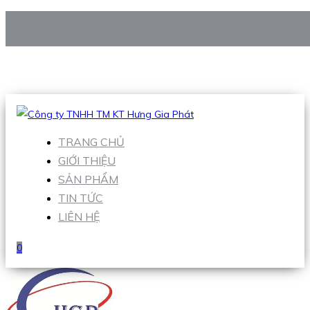
CÔNG TY TNHH TM KT HƯNG GIA PHÁT
Hotline
:
0938 906 663
Email
:
Sales1@hgpvietnam.com
TRANG CHỦ
GIỚI THIỆU
SẢN PHẨM
TIN TỨC
LIÊN HỆ
0