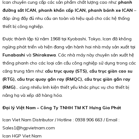
Ican chuyên cung cấp các sản phẩm chất lượng cao như:
phanh
đường sắt ICAN, phanh khẩn cấp ICAN, phanh bánh xe ICAN
–
đáp ứng đầy đủ nhu cầu an toàn và hiệu quả cho các hệ thống
thiết bị công nghiệp.
Được thành lập từ năm 1968 tại Kyobashi, Tokyo, Ican đã không
ngừng phát triển và hiện đang vận hành hai nhà máy sản xuất tại
Funabashi
và
Shirakawa
. Các nhà máy này chuyên sản xuất hệ
thống phanh cho các loại cần cẩu công nghiệp sử dụng trong các
cảng trung tâm như:
cầu trục quay (STS), cầu trục giàn cao su
(RTG), cầu trục quay gắn ray (RMQC), cầu trục giàn gắn ray
(RMG)
… cùng nhiều linh kiện thiết yếu khác phục vụ cho thiết bị
nâng hạ và xếp dỡ hàng hóa.
Đại lý Việt Nam – Công Ty TNHH TM KT Hưng Gia Phát
Ican Viet Nam Distributor / Hotline : 0938 906 663 / Email :
Sales1@hgpvietnam.com
Ican HGP Viet Nam