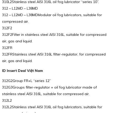
310L2Stainless steel AISI 316L oil fog lubricator “series 10”.
312 – L12MD – L38MD
312 – L12MD – L38MDModular oil fog lubricators, suitable for
compressed air.
312F2
312F2Filter in stainless steel AISI 316L, suitable for compressed
air, gas and liquid.
312FR
312FRStainless steel AISI 316L filter-regulator, for compressed
air, gas and liquid.
ID Insert Deal Việt Nam
312G2Group FR+L “series 12”
312G3Groups filter-regulator + oil fog lubricator made of
stainless steel AISI 316L, suitable for compressed air.
312L2
312L2Stainless steel AISI 316L oil fog lubricators, suitable for