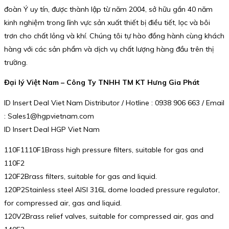
đoàn Ý uy tín, được thành lập từ năm 2004, sở hữu gần 40 năm
kinh nghiệm trong lĩnh vực sản xuất thiết bị điều tiết, lọc và bôi
trơn cho chất lỏng và khí. Chúng tôi tự hào đồng hành cùng khách
hàng với các sản phẩm và dịch vụ chất lượng hàng đầu trên thị
trường.
Đại lý Việt Nam – Công Ty TNHH TM KT Hưng Gia Phát
ID Insert Deal Viet Nam Distributor / Hotline : 0938 906 663 / Email
: Sales1@hgpvietnam.com
ID Insert Deal HGP Viet Nam
110F1110F1Brass high pressure filters, suitable for gas and
110F2
120F2Brass filters, suitable for gas and liquid.
120P2Stainless steel AISI 316L dome loaded pressure regulator,
for compressed air, gas and liquid.
120V2Brass relief valves, suitable for compressed air, gas and