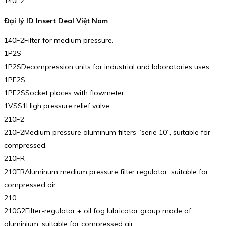
140F2
Đại lý ID Insert Deal Việt Nam
140F2Filter for medium pressure.
1P2S
1P2SDecompression units for industrial and laboratories uses.
1PF2S
1PF2SSocket places with flowmeter.
1VSS1High pressure relief valve
210F2
210F2Medium pressure aluminum filters “serie 10”, suitable for
compressed.
210FR
210FRAluminum medium pressure filter regulator, suitable for
compressed air.
210
210G2Filter-regulator + oil fog lubricator group made of
aluminium, suitable for compressed air.