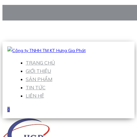
CÔNG TY TNHH TM KT HƯNG GIA PHÁT
Hotline
:
0938 906 663
Email
:
Sales1@hgpvietnam.com
TRANG CHỦ
GIỚI THIỆU
SẢN PHẨM
TIN TỨC
LIÊN HỆ
0