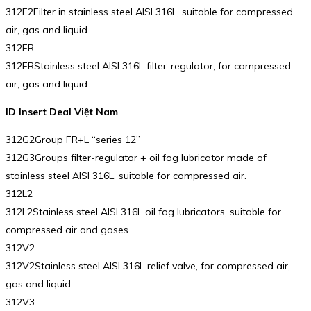
312F2Filter in stainless steel AISI 316L, suitable for compressed
air, gas and liquid.
312FR
312FRStainless steel AISI 316L filter-regulator, for compressed
air, gas and liquid.
ID Insert Deal Việt Nam
312G2Group FR+L “series 12”
312G3Groups filter-regulator + oil fog lubricator made of
stainless steel AISI 316L, suitable for compressed air.
312L2
312L2Stainless steel AISI 316L oil fog lubricators, suitable for
compressed air and gases.
312V2
312V2Stainless steel AISI 316L relief valve, for compressed air,
gas and liquid.
312V3