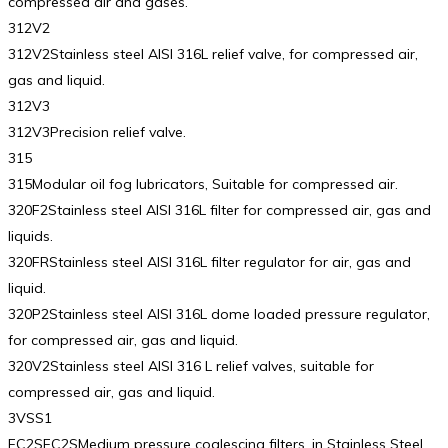
compressed air and gases.
312V2
312V2Stainless steel AISI 316L relief valve, for compressed air,
gas and liquid.
312V3
312V3Precision relief valve.
315
315Modular oil fog lubricators, Suitable for compressed air.
320F2Stainless steel AISI 316L filter for compressed air, gas and
liquids.
320FRStainless steel AISI 316L filter regulator for air, gas and
liquid.
320P2Stainless steel AISI 316L dome loaded pressure regulator,
for compressed air, gas and liquid.
320V2Stainless steel AISI 316 L relief valves, suitable for
compressed air, gas and liquid.
3VSS1
FC2SFC2SMedium pressure coalescing filters, in Stainless Steel