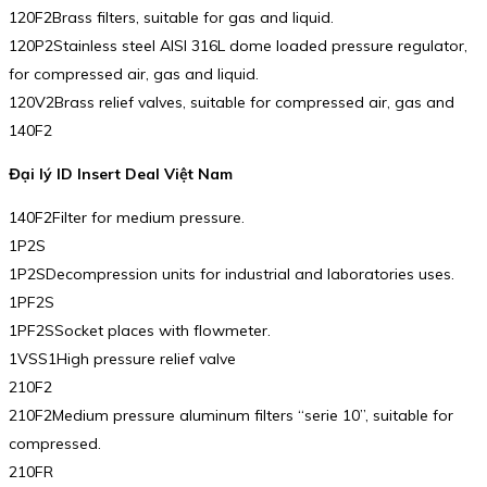
120F2Brass filters, suitable for gas and liquid.
120P2Stainless steel AISI 316L dome loaded pressure regulator,
for compressed air, gas and liquid.
120V2Brass relief valves, suitable for compressed air, gas and
140F2
Đại lý ID Insert Deal Việt Nam
140F2Filter for medium pressure.
1P2S
1P2SDecompression units for industrial and laboratories uses.
1PF2S
1PF2SSocket places with flowmeter.
1VSS1High pressure relief valve
210F2
210F2Medium pressure aluminum filters “serie 10”, suitable for
compressed.
210FR