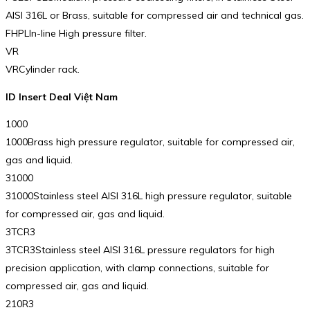
AISI 316L or Brass, suitable for compressed air and technical gas.
FHPLIn-line High pressure filter.
VR
VRCylinder rack.
ID Insert Deal Việt Nam
1000
1000Brass high pressure regulator, suitable for compressed air,
gas and liquid.
31000
31000Stainless steel AISI 316L high pressure regulator, suitable
for compressed air, gas and liquid.
3TCR3
3TCR3Stainless steel AISI 316L pressure regulators for high
precision application, with clamp connections, suitable for
compressed air, gas and liquid.
210R3