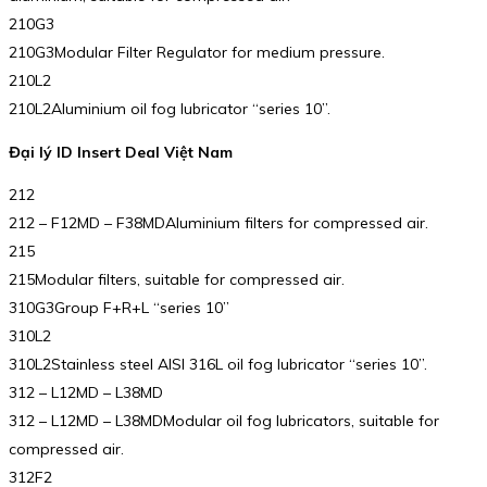
210G3
210G3Modular Filter Regulator for medium pressure.
210L2
210L2Aluminium oil fog lubricator “series 10”.
Đại lý ID Insert Deal Việt Nam
212
212 – F12MD – F38MDAluminium filters for compressed air.
215
215Modular filters, suitable for compressed air.
310G3Group F+R+L “series 10”
310L2
310L2Stainless steel AISI 316L oil fog lubricator “series 10”.
312 – L12MD – L38MD
312 – L12MD – L38MDModular oil fog lubricators, suitable for
compressed air.
312F2