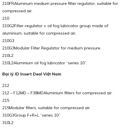
210FRAluminum medium pressure filter regulator, suitable for
compressed air.
210
210G2Filter-regulator + oil fog lubricator group made of
aluminium, suitable for compressed air.
210G3
210G3Modular Filter Regulator for medium pressure.
210L2
210L2Aluminium oil fog lubricator “series 10”.
Đại lý ID Insert Deal Việt Nam
212
212 – F12MD – F38MDAluminium filters for compressed air.
215
215Modular filters, suitable for compressed air.
310G3Group F+R+L “series 10”
310L2