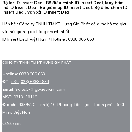
Bộ lọc ID Insert Deal, Bộ điều chỉnh ID Insert Deal, Máy bơm
mỡ ID Insert Deal, Bộ giảm áp ID Insert Deal, Bộ điều chỉnh ID
Insert Deal, Van xả ID Insert Deal.
Liên hệ : Công ty TNHH TM KT Hưng Gia Phát để được hỗ trợ giá
và thời gian giao hàng nhanh nhất.
ID Insert Deal Việt Nam / Hotline : 0938 906 663
CÔNG TY TNHH TM KT HƯNG GIA PHÁT
Hotline
:
0938 906 663
ĐT
:
+84 (028) 66834679
Email
:
Sales1@hgpvietnam.com
MST
:
0313138119
Địa chỉ
: 933/5/2C Tỉnh lộ 10, Phường Tân Tạo, Thành phố Hồ Chí
Minh, Việt Nam.
Chính sách