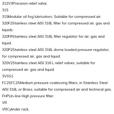
312V3Precision relief valve.
315
315Modular oil fog lubricators, Suitable for compressed air.
320F2Stainless steel AISI 316L filter for compressed air, gas and
liquids.
320FRStainless steel AISI 316L filter regulator for air, gas and
liquid.
320P2Stainless steel AISI 316L dome loaded pressure regulator,
for compressed air, gas and liquid.
320V2Stainless steel AISI 316 L relief valves, suitable for
compressed air, gas and liquid.
3VSS1
FC2SFC2SMedium pressure coalescing filters, in Stainless Steel
AISI 316L or Brass, suitable for compressed air and technical gas.
FHPLIn-line High pressure filter.
VR
VRCylinder rack.