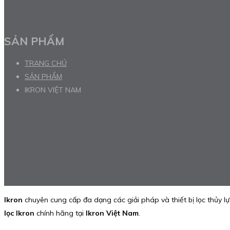
SẢN PHẨM
TRANG CHỦ
SẢN PHẨM
IKRON VIỆT NAM
Ikron
chuyên cung cấp đa dạng các giải pháp và thiết bị lọc thủy l
lọc Ikron
chính hãng tại
Ikron Việt Nam
.