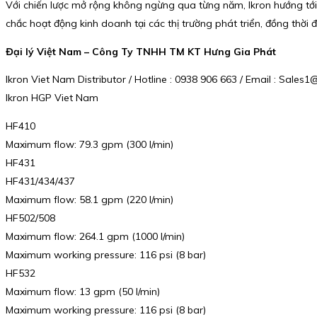
Với chiến lược mở rộng không ngừng qua từng năm, Ikron hướng tới
chắc hoạt động kinh doanh tại các thị trường phát triển, đồng thời đ
Đại lý Việt Nam – Công Ty TNHH TM KT Hưng Gia Phát
Ikron Viet Nam Distributor / Hotline : 0938 906 663 / Email : Sal
Ikron HGP Viet Nam
HF410
Maximum flow: 79.3 gpm (300 l/min)
HF431
HF431/434/437
Maximum flow: 58.1 gpm (220 l/min)
HF502/508
Maximum flow: 264.1 gpm (1000 l/min)
Maximum working pressure: 116 psi (8 bar)
HF532
Maximum flow: 13 gpm (50 l/min)
Maximum working pressure: 116 psi (8 bar)