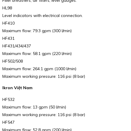
Filler breathers, air filters, level gauges.
HL98
Level indicators with electrical connection.
HF410
Maximum flow: 79.3 gpm (300 l/min)
HF431
HF431/434/437
Maximum flow: 58.1 gpm (220 l/min)
HF502/508
Maximum flow: 264.1 gpm (1000 l/min)
Maximum working pressure: 116 psi (8 bar)
Ikron Việt Nam
HF532
Maximum flow: 13 gpm (50 l/min)
Maximum working pressure: 116 psi (8 bar)
HF547
Maximum flow: 52.8 gpm (200 l/min)