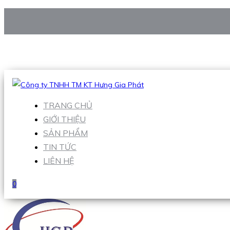
CÔNG TY TNHH TM KT HƯNG GIA PHÁT
Hotline
:
0938 906 663
Email
:
Sales1@hgpvietnam.com
TRANG CHỦ
GIỚI THIỆU
SẢN PHẨM
TIN TỨC
LIÊN HỆ
0