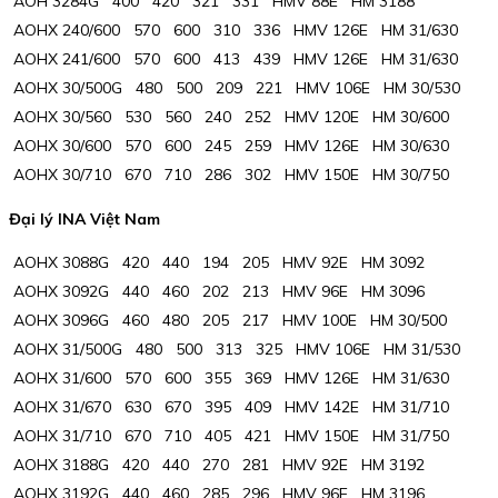
AOH 3284G 400 420 321 331 HMV 88E HM 3188
AOHX 240/600 570 600 310 336 HMV 126E HM 31/630
AOHX 241/600 570 600 413 439 HMV 126E HM 31/630
AOHX 30/500G 480 500 209 221 HMV 106E HM 30/530
AOHX 30/560 530 560 240 252 HMV 120E HM 30/600
AOHX 30/600 570 600 245 259 HMV 126E HM 30/630
AOHX 30/710 670 710 286 302 HMV 150E HM 30/750
Đại lý INA Việt Nam
AOHX 3088G 420 440 194 205 HMV 92E HM 3092
AOHX 3092G 440 460 202 213 HMV 96E HM 3096
AOHX 3096G 460 480 205 217 HMV 100E HM 30/500
AOHX 31/500G 480 500 313 325 HMV 106E HM 31/530
AOHX 31/600 570 600 355 369 HMV 126E HM 31/630
AOHX 31/670 630 670 395 409 HMV 142E HM 31/710
AOHX 31/710 670 710 405 421 HMV 150E HM 31/750
AOHX 3188G 420 440 270 281 HMV 92E HM 3192
AOHX 3192G 440 460 285 296 HMV 96E HM 3196