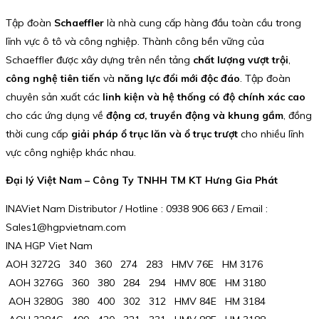
Tập đoàn
Schaeffler
là nhà cung cấp hàng đầu toàn cầu trong
lĩnh vực ô tô và công nghiệp. Thành công bền vững của
Schaeffler được xây dựng trên nền tảng
chất lượng vượt trội
,
công nghệ tiên tiến
và
năng lực đổi mới độc đáo
. Tập đoàn
chuyên sản xuất các
linh kiện và hệ thống có độ chính xác cao
cho các ứng dụng về
động cơ, truyền động và khung gầm
, đồng
thời cung cấp
giải pháp ổ trục lăn và ổ trục trượt
cho nhiều lĩnh
vực công nghiệp khác nhau.
Đại lý Việt Nam – Công Ty TNHH TM KT Hưng Gia Phát
INAViet Nam Distributor / Hotline : 0938 906 663 / Email :
Sales1@hgpvietnam.com
INA HGP Viet Nam
AOH 3272G 340 360 274 283 HMV 76E HM 3176
AOH 3276G 360 380 284 294 HMV 80E HM 3180
AOH 3280G 380 400 302 312 HMV 84E HM 3184