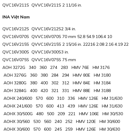
QVC16V211S QVVC16V211S 2 11/16 in.
INA Việt Nam
QVC16V212S QVVC16V212S2 3/4 in.
QVC16V070S QVVC16V070S 70 mm 52.8 54.9 106.4 10
QVC16V215S QVVC16V215S 2 15/16 in. 22216 2.08 2.16 4.19 22
QVC16V300S QVVC16V300S3 in.
QVC16V075S QVVC16V075S 75 mm
AOH 3272G 340 360 274 283 HMV 76E HM 3176
AOH 3276G 360 380 284 294 HMV 80E HM 3180
AOH 3280G 380 400 302 312 HMV 84E HM 3184
AOH 3284G 400 420 321 331 HMV 88E HM 3188
AOHX 240/600 570 600 310 336 HMV 126E HM 31/630
AOHX 241/600 570 600 413 439 HMV 126E HM 31/630
AOHX 30/500G 480 500 209 221 HMV 106E HM 30/530
AOHX 30/560 530 560 240 252 HMV 120E HM 30/600
AOHX 30/600 570 600 245 259 HMV 126E HM 30/630