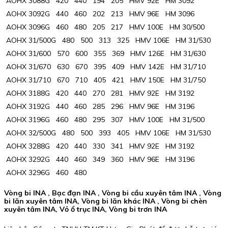
AOHX 3088G 420 440 194 205 HMV 92E HM 3092
AOHX 3092G 440 460 202 213 HMV 96E HM 3096
AOHX 3096G 460 480 205 217 HMV 100E HM 30/500
AOHX 31/500G 480 500 313 325 HMV 106E HM 31/530
AOHX 31/600 570 600 355 369 HMV 126E HM 31/630
AOHX 31/670 630 670 395 409 HMV 142E HM 31/710
AOHX 31/710 670 710 405 421 HMV 150E HM 31/750
AOHX 3188G 420 440 270 281 HMV 92E HM 3192
AOHX 3192G 440 460 285 296 HMV 96E HM 3196
AOHX 3196G 460 480 295 307 HMV 100E HM 31/500
AOHX 32/500G 480 500 393 405 HMV 106E HM 31/530
AOHX 3288G 420 440 330 341 HMV 92E HM 3192
AOHX 3292G 440 460 349 360 HMV 96E HM 3196
AOHX 3296G 460 480
Vòng bi INA , Bạc đạn INA , Vòng bi cầu xuyên tâm INA , Vòng
bi lăn xuyên tâm INA, Vòng bi lăn khác INA , Vòng bi chèn
xuyên tâm INA, Vỏ ổ trục INA, Vòng bi trơn INA