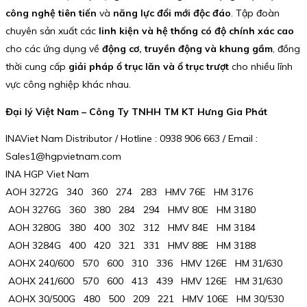
công nghệ tiên tiến
và
năng lực đổi mới độc đáo
. Tập đoàn
chuyên sản xuất các
linh kiện và hệ thống có độ chính xác cao
cho các ứng dụng về
động cơ, truyền động và khung gầm
, đồng
thời cung cấp
giải pháp ổ trục lăn và ổ trục trượt
cho nhiều lĩnh
vực công nghiệp khác nhau.
Đại lý Việt Nam – Công Ty TNHH TM KT Hưng Gia Phát
INAViet Nam Distributor / Hotline : 0938 906 663 / Email :
Sales1@hgpvietnam.com
INA HGP Viet Nam
AOH 3272G 340 360 274 283 HMV 76E HM 3176
AOH 3276G 360 380 284 294 HMV 80E HM 3180
AOH 3280G 380 400 302 312 HMV 84E HM 3184
AOH 3284G 400 420 321 331 HMV 88E HM 3188
AOHX 240/600 570 600 310 336 HMV 126E HM 31/630
AOHX 241/600 570 600 413 439 HMV 126E HM 31/630
AOHX 30/500G 480 500 209 221 HMV 106E HM 30/530