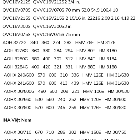
QVC16V212S QVVC16V212S2 3/4 in.
QVC16V070S QVVC16V070S 70 mm 52.8 54.9 106.4 10
QVC16V215S QVVC16V215S 2 15/16 in. 22216 2.08 2.16 4.19 22
QVC16V300S QVVC16V300S3 in.
QVC16V075S QVVC16V075S 75 mm
AOH 3272G 340 360 274 283 HMV 76E HM 3176
AOH 3276G 360 380 284 294 HMV 80E HM 3180
AOH 3280G 380 400 302 312 HMV 84E HM 3184
AOH 3284G 400 420 321 331 HMV 88E HM 3188
AOHX 240/600 570 600 310 336 HMV 126E HM 31/630
AOHX 241/600 570 600 413 439 HMV 126E HM 31/630
AOHX 30/500G 480 500 209 221 HMV 106E HM 30/530
AOHX 30/560 530 560 240 252 HMV 120E HM 30/600
AOHX 30/600 570 600 245 259 HMV 126E HM 30/630
INA Việt Nam
AOHX 30/710 670 710 286 302 HMV 150E HM 30/750