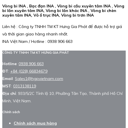
Vòng bi INA , Bạc đạn INA , Vòng bi cầu xuyên tâm INA , Vòng
bi lăn xuyên tâm INA, Vòng bi lăn khác INA , Vòng bi chèn
xuyên tâm INA, Vỏ ổ trục INA, Vòng bi trơn INA
Liên hệ : Công ty TNHH TM KT Hưng Gia Phát để được hỗ trợ giá
và thời gian giao hàng nhanh nhất.
INA Việt Nam / Hotline : 0938 906 663
CÔNG TY TNHH TM KT HƯNG GIA PHÁT
Hotline
:
0938 906 663
ĐT
:
+84 (028) 66834679
Email
:
Sales1@hgpvietnam.com
MST
:
0313138119
Địa chỉ
: 933/5/2C Tỉnh lộ 10, Phường Tân Tạo, Thành phố Hồ Chí
Minh, Việt Nam.
Chính sách
Chính sách mua hàng