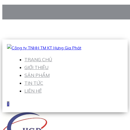
CÔNG TY TNHH TM KT HƯNG GIA PHÁT
Hotline
:
0938 906 663
Email
:
Sales1@hgpvietnam.com
TRANG CHỦ
GIỚI THIỆU
SẢN PHẨM
TIN TỨC
LIÊN HỆ
0